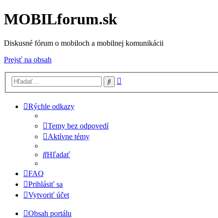
MOBILforum.sk
Diskusné fórum o mobiloch a mobilnej komunikácii
Prejsť na obsah
Rozšírené
Hľadať
vyhľadávanie
Rýchle odkazy
Temy bez odpovedí
Aktívne témy
Hľadať
FAQ
Prihlásiť sa
Vytvoriť účet
Obsah portálu