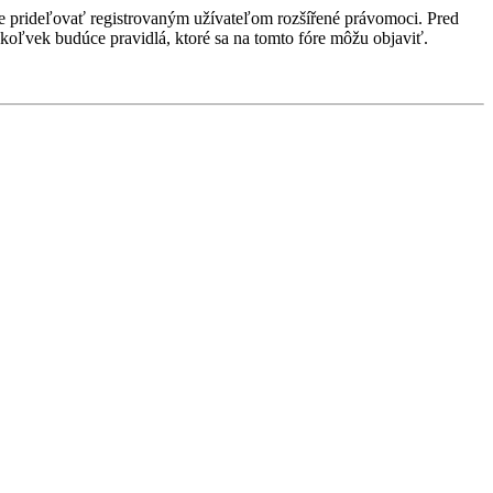
ôže prideľovať registrovaným užívateľom rozšířené právomoci. Pred
 akékoľvek budúce pravidlá, ktoré sa na tomto fóre môžu objaviť.