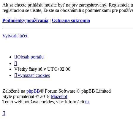
Ak sa chcete prihlásiť musíte byť najprv zaregsitrovaný. Registrácia
registraciou se uistite, že ste sa oboznámili s podmienkami pre používa
Podmienky používania
|
Ochrana súkromia
Vytvoriť účet
Obsah portálu
Všetky časy sú v
UTC+02:00
Vymazať cookies
Založené na
phpBB
® Forum Software © phpBB Limited
Style promaterial © 2018
Mazeltof
Tento web používa cookies, viac informácií
tu
.