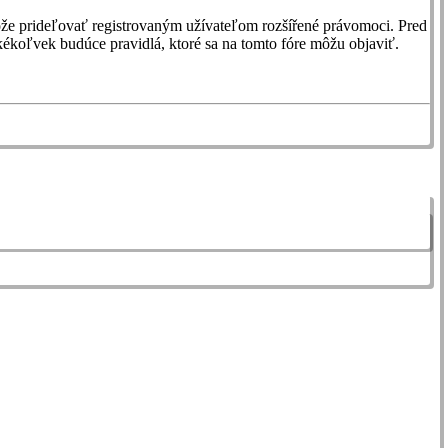
 môže prideľovať registrovaným užívateľom rozšířené právomoci. Pred
e akékoľvek budúce pravidlá, ktoré sa na tomto fóre môžu objaviť.