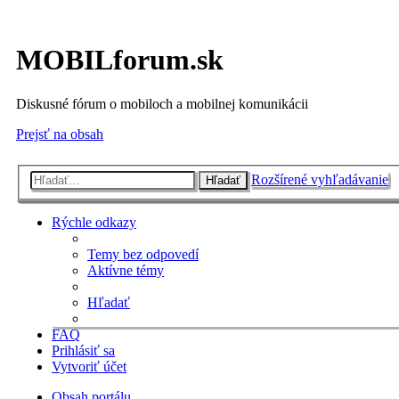
MOBILforum.sk
Diskusné fórum o mobiloch a mobilnej komunikácii
Prejsť na obsah
Rozšírené vyhľadávanie
Hľadať
Rýchle odkazy
Temy bez odpovedí
Aktívne témy
Hľadať
FAQ
Prihlásiť sa
Vytvoriť účet
Obsah portálu