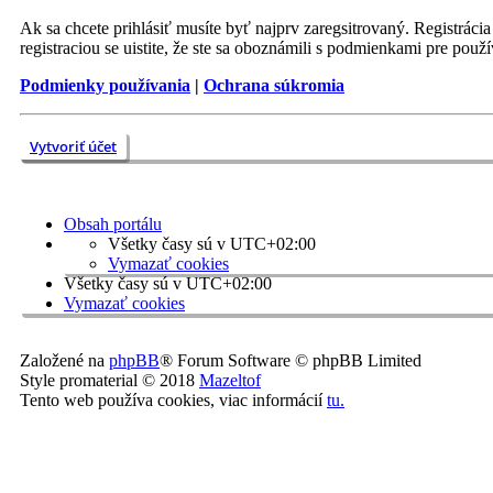
Ak sa chcete prihlásiť musíte byť najprv zaregsitrovaný. Registrác
registraciou se uistite, že ste sa oboznámili s podmienkami pre použí
Podmienky používania
|
Ochrana súkromia
Vytvoriť účet
Obsah portálu
Všetky časy sú v
UTC+02:00
Vymazať cookies
Všetky časy sú v
UTC+02:00
Vymazať cookies
Založené na
phpBB
® Forum Software © phpBB Limited
Style promaterial © 2018
Mazeltof
Tento web používa cookies, viac informácií
tu
.