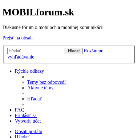
MOBILforum.sk
Diskusné fórum o mobiloch a mobilnej komunikácii
Prejsť na obsah
Rozšírené
Hľadať
vyhľadávanie
Rýchle odkazy
Temy bez odpovedí
Aktívne témy
Hľadať
FAQ
Prihlásiť sa
Vytvoriť účet
Obsah portálu
Hľadať