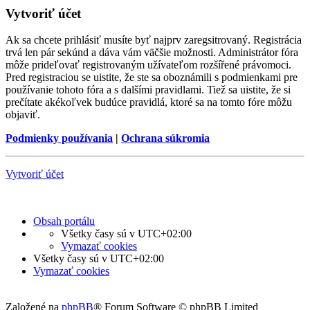
Vytvoriť účet
Ak sa chcete prihlásiť musíte byť najprv zaregsitrovaný. Registrácia
trvá len pár sekúnd a dáva vám väčšie možnosti. Administrátor fóra
môže prideľovať registrovaným užívateľom rozšířené právomoci.
Pred registraciou se uistite, že ste sa oboznámili s podmienkami pre
používanie tohoto fóra a s dalšími pravidlami. Tiež sa uistite, že si
prečítate akékoľvek budúce pravidlá, ktoré sa na tomto fóre môžu
objaviť.
Podmienky používania
|
Ochrana súkromia
Vytvoriť účet
Obsah portálu
Všetky časy sú v
UTC+02:00
Vymazať cookies
Všetky časy sú v
UTC+02:00
Vymazať cookies
Založené na
phpBB
® Forum Software © phpBB Limited