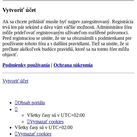
Vytvoriť účet
Ak sa chcete prihlásiť musíte byť najprv zaregsitrovaný. Registrácia
trvá len pár sekúnd a dáva vám väčšie možnosti. Administrátor fóra
môže prideľovať registrovaným užívateľom rozšířené právomoci.
Pred registraciou se uistite, že ste sa oboznámili s podmienkami pre
používanie tohoto fóra a s dalšími pravidlami. Tiež sa uistite, že si
prečítate akékoľvek budúce pravidlá, ktoré sa na tomto fóre môžu
objaviť.
Podmienky používania
|
Ochrana súkromia
Vytvoriť účet
Obsah portálu
Všetky časy sú v
UTC+02:00
Vymazať cookies
Všetky časy sú v
UTC+02:00
Vymazať cookies