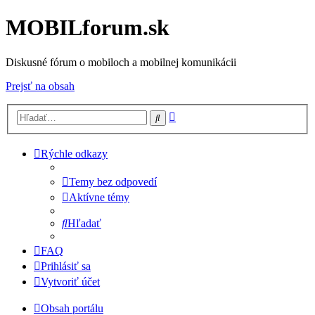
MOBILforum.sk
Diskusné fórum o mobiloch a mobilnej komunikácii
Prejsť na obsah
Rozšírené
Hľadať
vyhľadávanie
Rýchle odkazy
Temy bez odpovedí
Aktívne témy
Hľadať
FAQ
Prihlásiť sa
Vytvoriť účet
Obsah portálu