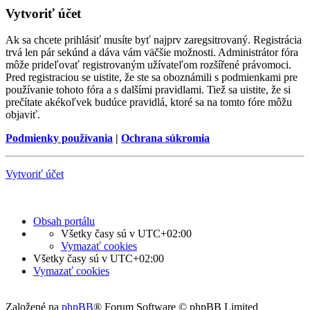
Vytvoriť účet
Ak sa chcete prihlásiť musíte byť najprv zaregsitrovaný. Registrácia
trvá len pár sekúnd a dáva vám väčšie možnosti. Administrátor fóra
môže prideľovať registrovaným užívateľom rozšířené právomoci.
Pred registraciou se uistite, že ste sa oboznámili s podmienkami pre
používanie tohoto fóra a s dalšími pravidlami. Tiež sa uistite, že si
prečítate akékoľvek budúce pravidlá, ktoré sa na tomto fóre môžu
objaviť.
Podmienky používania
|
Ochrana súkromia
Vytvoriť účet
Obsah portálu
Všetky časy sú v
UTC+02:00
Vymazať cookies
Všetky časy sú v
UTC+02:00
Vymazať cookies
Založené na
phpBB
® Forum Software © phpBB Limited