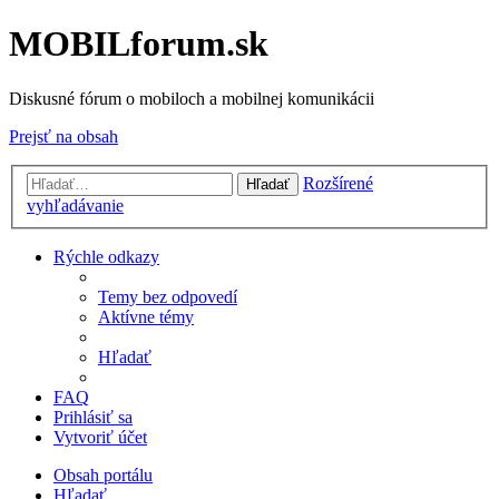
MOBILforum.sk
Diskusné fórum o mobiloch a mobilnej komunikácii
Prejsť na obsah
Rozšírené
Hľadať
vyhľadávanie
Rýchle odkazy
Temy bez odpovedí
Aktívne témy
Hľadať
FAQ
Prihlásiť sa
Vytvoriť účet
Obsah portálu
Hľadať