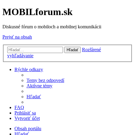
MOBILforum.sk
Diskusné fórum o mobiloch a mobilnej komunikácii
Prejsť na obsah
Rozšírené
Hľadať
vyhľadávanie
Rýchle odkazy
Temy bez odpovedí
Aktívne témy
Hľadať
FAQ
Prihlásiť sa
Vytvoriť účet
Obsah portálu
Hľadať