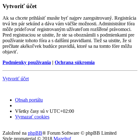
Vytvoriť účet
Ak sa chcete prihlásiť musíte byť najprv zaregsitrovaný. Registrácia
trvá len pár sekúnd a dáva vám väčšie možnosti. Administrátor fóra
môže prideľovať registrovaným užívateľom rozšířené právomoci.
Pred registraciou se uistite, že ste sa oboznámili s podmienkami pre
používanie tohoto fóra a s dalšími pravidlami. Tiež sa uistite, že si
prečítate akékoľvek budúce pravidlá, ktoré sa na tomto fóre môžu
objaviť.
Podmienky používania
|
Ochrana súkromia
Vytvoriť účet
Obsah portálu
Všetky časy sú v
UTC+02:00
Vymazať cookies
Založené na
phpBB
® Forum Software © phpBB Limited
Style promaterial © 2018
Mazeltof