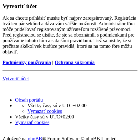
Vytvoriť účet
Ak sa chcete prihlásiť musíte byť najprv zaregsitrovaný. Registrácia
trvá len pár sekúnd a dáva vám väčšie možnosti. Administrátor fóra
môže prideľovať registrovaným užívateľom rozšířené právomoci.
Pred registraciou se uistite, že ste sa oboznámili s podmienkami pre
používanie tohoto fóra a s dalšími pravidlami. Tiež sa uistite, že si
prečítate akékoľvek budúce pravidlá, ktoré sa na tomto fóre môžu
objaviť.
Podmienky používania
|
Ochrana súkromia
Vytvoriť účet
Obsah portálu
Všetky časy sú v
UTC+02:00
Vymazať cookies
Všetky časy sú v
UTC+02:00
Vymazať cookies
Založené na
phpBB
® Forum Software © phpBB Limited