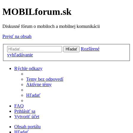
MOBILforum.sk
Diskusné fórum o mobiloch a mobilnej komunikácii
Prejsť na obsah
Rozšírené
Hľadať
vyhľadávanie
Rýchle odkazy
Temy bez odpovedí
Aktívne témy
Hľadať
FAQ
Prihlásiť sa
Vytvoriť účet
Obsah portálu
Hľadať