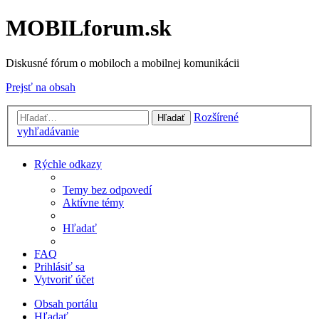
MOBILforum.sk
Diskusné fórum o mobiloch a mobilnej komunikácii
Prejsť na obsah
Rozšírené
Hľadať
vyhľadávanie
Rýchle odkazy
Temy bez odpovedí
Aktívne témy
Hľadať
FAQ
Prihlásiť sa
Vytvoriť účet
Obsah portálu
Hľadať