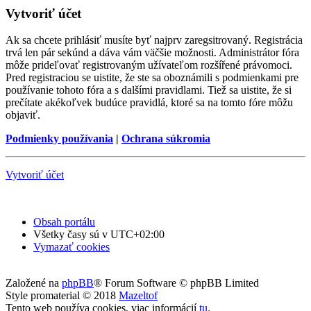
Vytvoriť účet
Ak sa chcete prihlásiť musíte byť najprv zaregsitrovaný. Registrácia
trvá len pár sekúnd a dáva vám väčšie možnosti. Administrátor fóra
môže prideľovať registrovaným užívateľom rozšířené právomoci.
Pred registraciou se uistite, že ste sa oboznámili s podmienkami pre
používanie tohoto fóra a s dalšími pravidlami. Tiež sa uistite, že si
prečítate akékoľvek budúce pravidlá, ktoré sa na tomto fóre môžu
objaviť.
Podmienky používania
|
Ochrana súkromia
Vytvoriť účet
Obsah portálu
Všetky časy sú v
UTC+02:00
Vymazať cookies
Založené na
phpBB
® Forum Software © phpBB Limited
Style promaterial © 2018
Mazeltof
Tento web používa cookies, viac informácií
tu
.