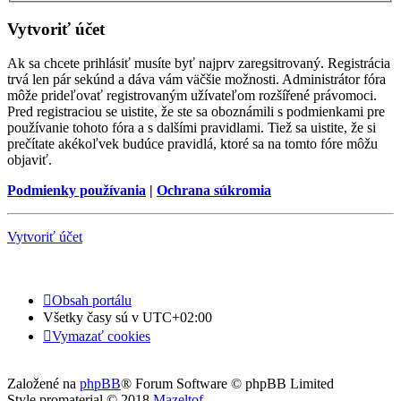
Vytvoriť účet
Ak sa chcete prihlásiť musíte byť najprv zaregsitrovaný. Registrácia
trvá len pár sekúnd a dáva vám väčšie možnosti. Administrátor fóra
môže prideľovať registrovaným užívateľom rozšířené právomoci.
Pred registraciou se uistite, že ste sa oboznámili s podmienkami pre
používanie tohoto fóra a s dalšími pravidlami. Tiež sa uistite, že si
prečítate akékoľvek budúce pravidlá, ktoré sa na tomto fóre môžu
objaviť.
Podmienky používania
|
Ochrana súkromia
Vytvoriť účet
Obsah portálu
Všetky časy sú v
UTC+02:00
Vymazať cookies
Založené na
phpBB
® Forum Software © phpBB Limited
Style promaterial © 2018
Mazeltof