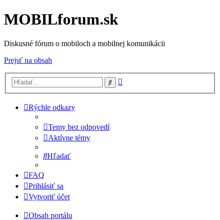
MOBILforum.sk
Diskusné fórum o mobiloch a mobilnej komunikácii
Prejsť na obsah
Rozšírené
Hľadať
vyhľadávanie
Rýchle odkazy
Temy bez odpovedí
Aktívne témy
Hľadať
FAQ
Prihlásiť sa
Vytvoriť účet
Obsah portálu