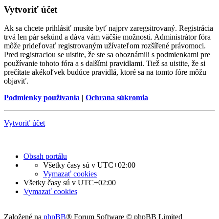
Vytvoriť účet
Ak sa chcete prihlásiť musíte byť najprv zaregsitrovaný. Registrácia
trvá len pár sekúnd a dáva vám väčšie možnosti. Administrátor fóra
môže prideľovať registrovaným užívateľom rozšířené právomoci.
Pred registraciou se uistite, že ste sa oboznámili s podmienkami pre
používanie tohoto fóra a s dalšími pravidlami. Tiež sa uistite, že si
prečítate akékoľvek budúce pravidlá, ktoré sa na tomto fóre môžu
objaviť.
Podmienky používania
|
Ochrana súkromia
Vytvoriť účet
Obsah portálu
Všetky časy sú v
UTC+02:00
Vymazať cookies
Všetky časy sú v
UTC+02:00
Vymazať cookies
Založené na
phpBB
® Forum Software © phpBB Limited