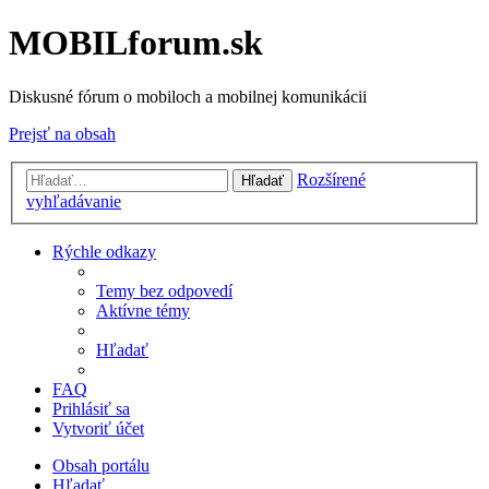
MOBILforum.sk
Diskusné fórum o mobiloch a mobilnej komunikácii
Prejsť na obsah
Rozšírené
Hľadať
vyhľadávanie
Rýchle odkazy
Temy bez odpovedí
Aktívne témy
Hľadať
FAQ
Prihlásiť sa
Vytvoriť účet
Obsah portálu
Hľadať