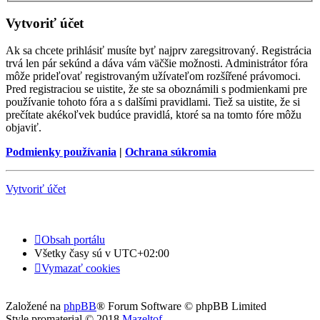
Vytvoriť účet
Ak sa chcete prihlásiť musíte byť najprv zaregsitrovaný. Registrácia
trvá len pár sekúnd a dáva vám väčšie možnosti. Administrátor fóra
môže prideľovať registrovaným užívateľom rozšířené právomoci.
Pred registraciou se uistite, že ste sa oboznámili s podmienkami pre
používanie tohoto fóra a s dalšími pravidlami. Tiež sa uistite, že si
prečítate akékoľvek budúce pravidlá, ktoré sa na tomto fóre môžu
objaviť.
Podmienky používania
|
Ochrana súkromia
Vytvoriť účet
Obsah portálu
Všetky časy sú v
UTC+02:00
Vymazať cookies
Založené na
phpBB
® Forum Software © phpBB Limited
Style promaterial © 2018
Mazeltof