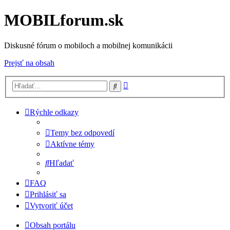
MOBILforum.sk
Diskusné fórum o mobiloch a mobilnej komunikácii
Prejsť na obsah
Rozšírené
Hľadať
vyhľadávanie
Rýchle odkazy
Temy bez odpovedí
Aktívne témy
Hľadať
FAQ
Prihlásiť sa
Vytvoriť účet
Obsah portálu