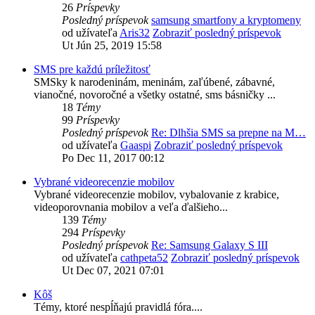
26
Príspevky
Posledný príspevok
samsung smartfony a kryptomeny
od užívateľa
Aris32
Zobraziť posledný príspevok
Ut Jún 25, 2019 15:58
SMS pre každú príležitosť
SMSky k narodeninám, meninám, zaľúbené, zábavné,
vianočné, novoročné a všetky ostatné, sms básničky ...
18
Témy
99
Príspevky
Posledný príspevok
Re: Dlhšia SMS sa prepne na M…
od užívateľa
Gaaspi
Zobraziť posledný príspevok
Po Dec 11, 2017 00:12
Vybrané videorecenzie mobilov
Vybrané videorecenzie mobilov, vybalovanie z krabice,
videoporovnania mobilov a veľa ďalšieho...
139
Témy
294
Príspevky
Posledný príspevok
Re: Samsung Galaxy S III
od užívateľa
cathpeta52
Zobraziť posledný príspevok
Ut Dec 07, 2021 07:01
Kôš
Témy, ktoré nespĺňajú pravidlá fóra....