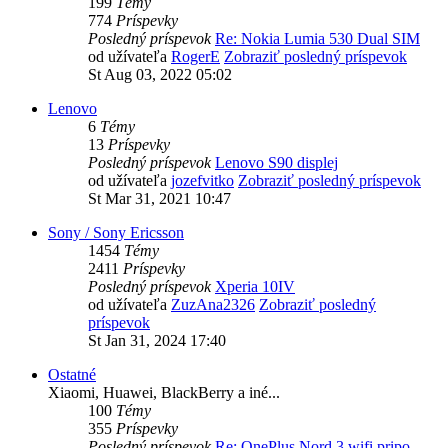
199
Témy
774
Príspevky
Posledný príspevok
Re: Nokia Lumia 530 Dual SIM
od užívateľa
RogerE
Zobraziť posledný príspevok
St Aug 03, 2022 05:02
Lenovo
6
Témy
13
Príspevky
Posledný príspevok
Lenovo S90 displej
od užívateľa
jozefvitko
Zobraziť posledný príspevok
St Mar 31, 2021 10:47
Sony / Sony Ericsson
1454
Témy
2411
Príspevky
Posledný príspevok
Xperia 10IV
od užívateľa
ZuzAna2326
Zobraziť posledný
príspevok
St Jan 31, 2024 17:40
Ostatné
Xiaomi, Huawei, BlackBerry a iné...
100
Témy
355
Príspevky
Posledný príspevok
Re: OnePlus Nord 3 wifi pripo…