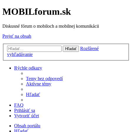
MOBILforum.sk
Diskusné fórum o mobiloch a mobilnej komunikácii
Prejsť na obsah
Rozšírené
Hľadať
vyhľadávanie
Rýchle odkazy
Temy bez odpovedí
Aktívne témy
Hľadať
FAQ
Prihlásiť sa
Vytvoriť účet
Obsah portálu
Hľadať