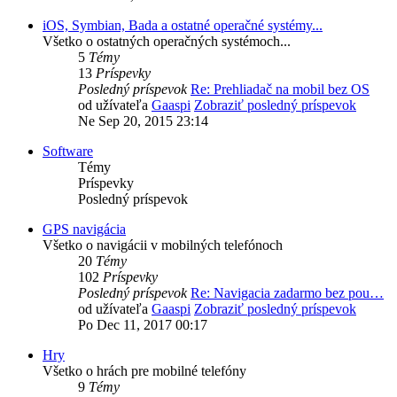
iOS, Symbian, Bada a ostatné operačné systémy...
Všetko o ostatných operačných systémoch...
5
Témy
13
Príspevky
Posledný príspevok
Re: Prehliadač na mobil bez OS
od užívateľa
Gaaspi
Zobraziť posledný príspevok
Ne Sep 20, 2015 23:14
Software
Témy
Príspevky
Posledný príspevok
GPS navigácia
Všetko o navigácii v mobilných telefónoch
20
Témy
102
Príspevky
Posledný príspevok
Re: Navigacia zadarmo bez pou…
od užívateľa
Gaaspi
Zobraziť posledný príspevok
Po Dec 11, 2017 00:17
Hry
Všetko o hrách pre mobilné telefóny
9
Témy