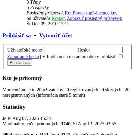
3
Témy
5
Príspevky
Posledný príspevok
Re: Power mp3-licence key
od užívateľa
Kraken
Zobraziť posledný príspevok
Št Dec 09, 2010 15:12
Prihlásiť sa
•
Vytvoriť účet
Užívateľské meno:
Heslo:
Zabudnuté heslo
|
V budúcnosti ma automaticky prihlásiť
Kto je prítomný
Momentálne je tu
20
užívateľov | 0 registrovaných | 0 skrytých | 20
neregistrovaných (informácia stará 5 minút)
Štatistiky
Je Pi Aug 07, 2026 15:34
Maximálny počet prítomných:
3740
, St Aug 13, 2025 03:55
5004
príspevkov •
2452
tém •
4327
užívateľov • Najnovším