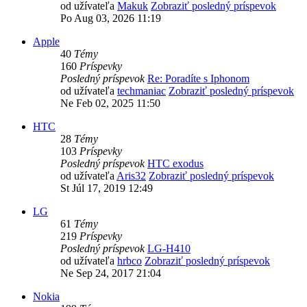
od užívateľa
Makuk
Zobraziť posledný príspevok
Po Aug 03, 2026 11:19
Apple
40
Témy
160
Príspevky
Posledný príspevok
Re: Poradíte s Iphonom
od užívateľa
techmaniac
Zobraziť posledný príspevok
Ne Feb 02, 2025 11:50
HTC
28
Témy
103
Príspevky
Posledný príspevok
HTC exodus
od užívateľa
Aris32
Zobraziť posledný príspevok
St Júl 17, 2019 12:49
LG
61
Témy
219
Príspevky
Posledný príspevok
LG-H410
od užívateľa
hrbco
Zobraziť posledný príspevok
Ne Sep 24, 2017 21:04
Nokia