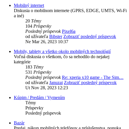
Mobilný internet
Diskusia o mobilnom internete (GPRS, EDGE, UMTS, Wi-Fi
a iné)
20
Témy
104
Príspevky
Posledný príspevok
Pixel6a
od užívateľa
Bibster
Zobraziť posledný príspevok
Ne Mar 26, 2023 10:37
Mobily, tablety a všetko okolo mobilných technológií
Voľná diskusia o všetkom, čo sa nehodilo do nejakej
kategórie
183
Témy
531
Príspevky
Posledný príspevok
Re: xperia x10 game - The Sim…
od užívateľa
Januzai
Zobraziť posledný príspevok
Ut Nov 28, 2023 12:23
Kúpim / Predám / Vymením
Témy
Príspevky
Posledný príspevok
Bazár
Predaj, nákup mobilných telefónov a príslušenstva, ponuka