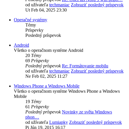
od užívateľa
techmaniac
Zobraziť posledný príspevok
Ut Feb 04, 2025 23:30
Operačné systémy
Témy
Príspevky
Posledný príspevok
Android
Všetko o operačnom systéme Android
20
Témy
69
Príspevky
Posledný príspevok
Re: Formátovanie mobilu
od užívateľa
techmaniac
Zobraziť posledný príspevok
Ne Feb 02, 2025 11:27
Windows Phone a Windows Mobile
Všetko o operačnom systéme Windows Phone a Windows
Mobile
19
Témy
61
Príspevky
Posledný príspevok
Novinky ze světa Windows
phon…
od užívateľa
Lumiapky
Zobraziť posledný príspevok
Pi Jún 19, 2015 16:17