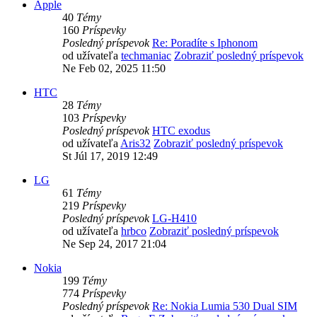
Apple
40
Témy
160
Príspevky
Posledný príspevok
Re: Poradíte s Iphonom
od užívateľa
techmaniac
Zobraziť posledný príspevok
Ne Feb 02, 2025 11:50
HTC
28
Témy
103
Príspevky
Posledný príspevok
HTC exodus
od užívateľa
Aris32
Zobraziť posledný príspevok
St Júl 17, 2019 12:49
LG
61
Témy
219
Príspevky
Posledný príspevok
LG-H410
od užívateľa
hrbco
Zobraziť posledný príspevok
Ne Sep 24, 2017 21:04
Nokia
199
Témy
774
Príspevky
Posledný príspevok
Re: Nokia Lumia 530 Dual SIM