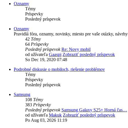
Oznamy
Témy
Príspevky
Posledný príspevok
Oznamy
Pravidlá fóra, oznamy, novinky, miesto pre vaše otázky, návrhy
42
Témy
64
Príspevky
Posledný príspevok
Re: Novy mobil
od užívateľa
Gaaspi
Zobraziť posledný príspevok
So Dec 19, 2020 07:48
Podrobné diskusie o mobiloch, riešenie problémov
Témy
Príspevky
Posledný príspevok
Samsung
108
Témy
383
Príspevky
Posledný príspevok
Samsung Galaxy S25+ Horná čas…
od užívateľa
Makuk
Zobraziť posledný príspevok
Po Aug 03, 2026 11:19