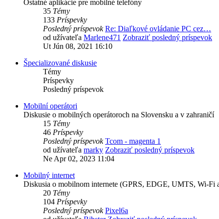
Ostatné aplikácie pre mobilné telefóny
35
Témy
133
Príspevky
Posledný príspevok
Re: Diaľkové ovládanie PC cez…
od užívateľa
Marlene471
Zobraziť posledný príspevok
Ut Jún 08, 2021 16:10
Špecializované diskusie
Témy
Príspevky
Posledný príspevok
Mobilní operátori
Diskusie o mobilných operátoroch na Slovensku a v zahraničí
15
Témy
46
Príspevky
Posledný príspevok
Tcom - magenta 1
od užívateľa
marky
Zobraziť posledný príspevok
Ne Apr 02, 2023 11:04
Mobilný internet
Diskusia o mobilnom internete (GPRS, EDGE, UMTS, Wi-Fi a
20
Témy
104
Príspevky
Posledný príspevok
Pixel6a