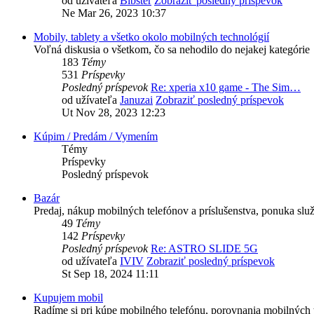
od užívateľa
Bibster
Zobraziť posledný príspevok
Ne Mar 26, 2023 10:37
Mobily, tablety a všetko okolo mobilných technológií
Voľná diskusia o všetkom, čo sa nehodilo do nejakej kategórie
183
Témy
531
Príspevky
Posledný príspevok
Re: xperia x10 game - The Sim…
od užívateľa
Januzai
Zobraziť posledný príspevok
Ut Nov 28, 2023 12:23
Kúpim / Predám / Vymením
Témy
Príspevky
Posledný príspevok
Bazár
Predaj, nákup mobilných telefónov a príslušenstva, ponuka služ
49
Témy
142
Príspevky
Posledný príspevok
Re: ASTRO SLIDE 5G
od užívateľa
IVIV
Zobraziť posledný príspevok
St Sep 18, 2024 11:11
Kupujem mobil
Radíme si pri kúpe mobilného telefónu, porovnania mobilných t