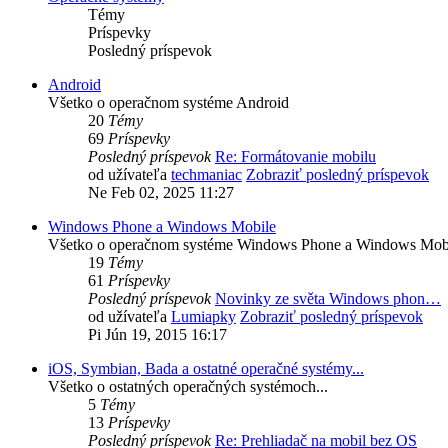
Témy
Príspevky
Posledný príspevok
Android
Všetko o operačnom systéme Android
20
Témy
69
Príspevky
Posledný príspevok
Re: Formátovanie mobilu
od užívateľa
techmaniac
Zobraziť posledný príspevok
Ne Feb 02, 2025 11:27
Windows Phone a Windows Mobile
Všetko o operačnom systéme Windows Phone a Windows Mob
19
Témy
61
Príspevky
Posledný príspevok
Novinky ze světa Windows phon…
od užívateľa
Lumiapky
Zobraziť posledný príspevok
Pi Jún 19, 2015 16:17
iOS, Symbian, Bada a ostatné operačné systémy...
Všetko o ostatných operačných systémoch...
5
Témy
13
Príspevky
Posledný príspevok
Re: Prehliadač na mobil bez OS