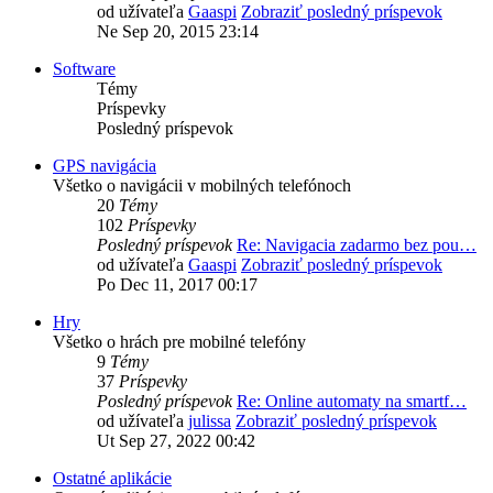
od užívateľa
Gaaspi
Zobraziť posledný príspevok
Ne Sep 20, 2015 23:14
Software
Témy
Príspevky
Posledný príspevok
GPS navigácia
Všetko o navigácii v mobilných telefónoch
20
Témy
102
Príspevky
Posledný príspevok
Re: Navigacia zadarmo bez pou…
od užívateľa
Gaaspi
Zobraziť posledný príspevok
Po Dec 11, 2017 00:17
Hry
Všetko o hrách pre mobilné telefóny
9
Témy
37
Príspevky
Posledný príspevok
Re: Online automaty na smartf…
od užívateľa
julissa
Zobraziť posledný príspevok
Ut Sep 27, 2022 00:42
Ostatné aplikácie