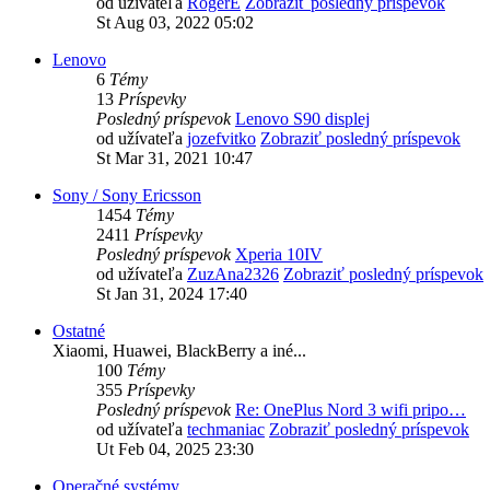
od užívateľa
RogerE
Zobraziť posledný príspevok
St Aug 03, 2022 05:02
Lenovo
6
Témy
13
Príspevky
Posledný príspevok
Lenovo S90 displej
od užívateľa
jozefvitko
Zobraziť posledný príspevok
St Mar 31, 2021 10:47
Sony / Sony Ericsson
1454
Témy
2411
Príspevky
Posledný príspevok
Xperia 10IV
od užívateľa
ZuzAna2326
Zobraziť posledný príspevok
St Jan 31, 2024 17:40
Ostatné
Xiaomi, Huawei, BlackBerry a iné...
100
Témy
355
Príspevky
Posledný príspevok
Re: OnePlus Nord 3 wifi pripo…
od užívateľa
techmaniac
Zobraziť posledný príspevok
Ut Feb 04, 2025 23:30
Operačné systémy