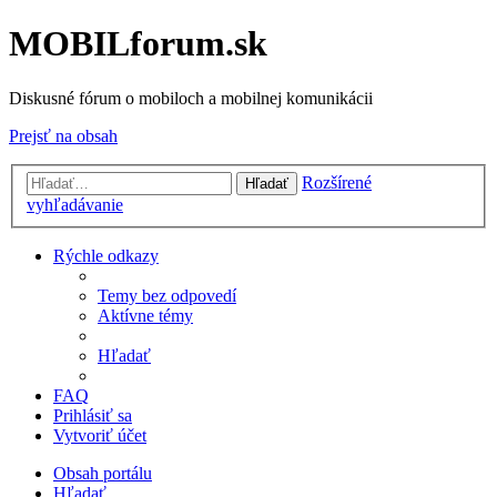
MOBILforum.sk
Diskusné fórum o mobiloch a mobilnej komunikácii
Prejsť na obsah
Rozšírené
Hľadať
vyhľadávanie
Rýchle odkazy
Temy bez odpovedí
Aktívne témy
Hľadať
FAQ
Prihlásiť sa
Vytvoriť účet
Obsah portálu
Hľadať