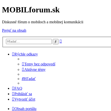
MOBILforum.sk
Diskusné fórum o mobiloch a mobilnej komunikácii
Prejsť na obsah
Rozšírené
Hľadať
vyhľadávanie
Rýchle odkazy
Temy bez odpovedí
Aktívne témy
Hľadať
FAQ
Prihlásiť sa
Vytvoriť účet
Obsah portálu