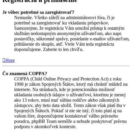
Je vôbec potrebné sa zaregistrovať?
Nemusíte. Všetko záleží na administrátorovi fóra, či je
potrebné sa zaregistrovať ku vkladaniu príspevkov.
Samozrejme, že registrácia Vám umožní prístup k ostatným
službám nedostupným anonymným užívateľom, ako napr.
postavičky, súkromné správy, posielanie e-mailov užívateľom,
prihlásenie do skupín, atď. Vrele Vám teda registráciu
doporučujeme. Zaberie to len chvíľu.
Hore
Čo znamená COPPA?
COPPA (Child Online Privacy and Protection Act) z roku
1998 je zákon Spojených Štátov, ktorý má chrániť mládež na
internete. Na stránkach, kde je potencionálna možnosť
ukladania osobných údajov o užívateľovi, ktorému je menej
ako 13 rokov, musí mať súhlas rodičov alebo zákonných
zástupcov, aby tieto data uložil. Tento zákon však platí iba v
Spojených Štátoch. Pokiaľ si nie ste istý, či toto platí aj na
vašom fóre, doporučujeme kontaktovať vášho právneho
poradcu, phpBB Team nemôže a nebude poskytovať právnu
podporu v akomkoľvek kontexte.