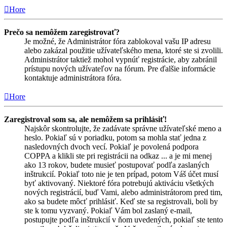
Hore
Prečo sa nemôžem zaregistrovať?
Je možné, že Administrátor fóra zablokoval vašu IP adresu
alebo zakázal použitie užívateľského mena, ktoré ste si zvolili.
Administrátor taktiež mohol vypnúť registrácie, aby zabránil
prístupu nových užívateľov na fórum. Pre ďalšie informácie
kontaktuje administrátora fóra.
Hore
Zaregistroval som sa, ale nemôžem sa prihlásiť!
Najskôr skontrolujte, že zadávate správne užívateľské meno a
heslo. Pokiaľ sú v poriadku, potom sa mohla stať jedna z
nasledovných dvoch vecí. Pokiaľ je povolená podpora
COPPA a klikli ste pri registrácii na odkaz ... a je mi menej
ako 13 rokov, budete musieť postupovať podľa zaslaných
inštrukcií. Pokiaľ toto nie je ten prípad, potom Váš účet musí
byť aktivovaný. Niektoré fóra potrebujú aktiváciu všetkých
nových registrácií, buď Vami, alebo administrátorom pred tim,
ako sa budete môcť prihlásiť. Keď ste sa registrovali, boli by
ste k tomu vyzvaný. Pokiaľ Vám bol zaslaný e-mail,
postupujte podľa inštrukcií v ňom uvedených, pokiaľ ste tento