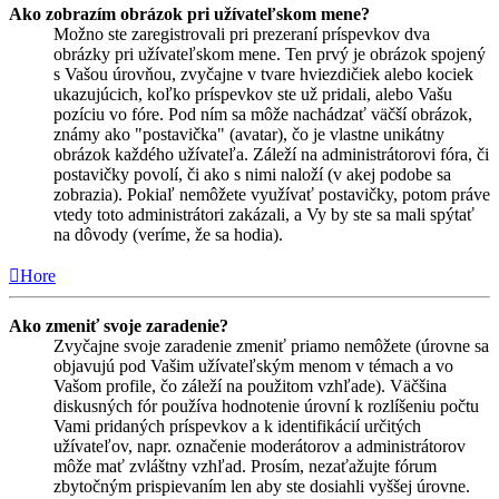
Ako zobrazím obrázok pri užívateľskom mene?
Možno ste zaregistrovali pri prezeraní príspevkov dva
obrázky pri užívateľskom mene. Ten prvý je obrázok spojený
s Vašou úrovňou, zvyčajne v tvare hviezdičiek alebo kociek
ukazujúcich, koľko príspevkov ste už pridali, alebo Vašu
pozíciu vo fóre. Pod ním sa môže nachádzať väčší obrázok,
známy ako "postavička" (avatar), čo je vlastne unikátny
obrázok každého užívateľa. Záleží na administrátorovi fóra, či
postavičky povolí, či ako s nimi naloží (v akej podobe sa
zobrazia). Pokiaľ nemôžete využívať postavičky, potom práve
vtedy toto administrátori zakázali, a Vy by ste sa mali spýtať
na dôvody (veríme, že sa hodia).
Hore
Ako zmeniť svoje zaradenie?
Zvyčajne svoje zaradenie zmeniť priamo nemôžete (úrovne sa
objavujú pod Vašim užívateľským menom v témach a vo
Vašom profile, čo záleží na použitom vzhľade). Väčšina
diskusných fór používa hodnotenie úrovní k rozlíšeniu počtu
Vami pridaných príspevkov a k identifikácií určitých
užívateľov, napr. označenie moderátorov a administrátorov
môže mať zvláštny vzhľad. Prosím, nezaťažujte fórum
zbytočným prispievaním len aby ste dosiahli vyššej úrovne.