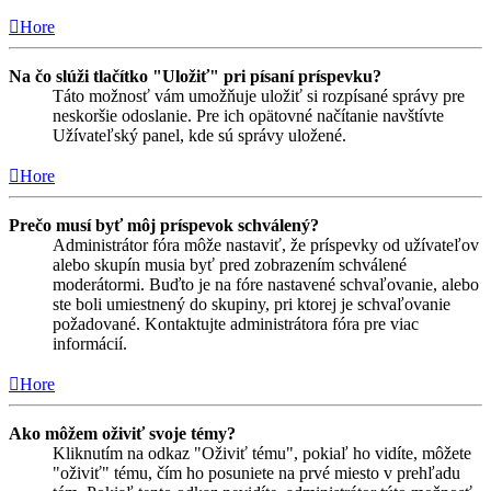
Hore
Na čo slúži tlačítko "Uložiť" pri písaní príspevku?
Táto možnosť vám umožňuje uložiť si rozpísané správy pre
neskoršie odoslanie. Pre ich opätovné načítanie navštívte
Užívateľský panel, kde sú správy uložené.
Hore
Prečo musí byť môj príspevok schválený?
Administrátor fóra môže nastaviť, že príspevky od užívateľov
alebo skupín musia byť pred zobrazením schválené
moderátormi. Buďto je na fóre nastavené schvaľovanie, alebo
ste boli umiestnený do skupiny, pri ktorej je schvaľovanie
požadované. Kontaktujte administrátora fóra pre viac
informácií.
Hore
Ako môžem oživiť svoje témy?
Kliknutím na odkaz "Oživiť tému", pokiaľ ho vidíte, môžete
"oživiť" tému, čím ho posuniete na prvé miesto v prehľadu