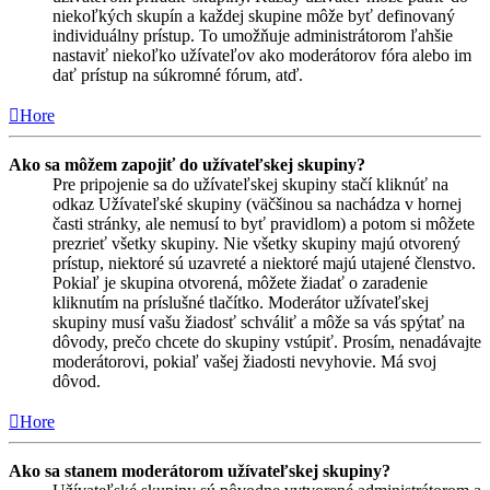
niekoľkých skupín a každej skupine môže byť definovaný
individuálny prístup. To umožňuje administrátorom ľahšie
nastaviť niekoľko užívateľov ako moderátorov fóra alebo im
dať prístup na súkromné fórum, atď.
Hore
Ako sa môžem zapojiť do užívateľskej skupiny?
Pre pripojenie sa do užívateľskej skupiny stačí kliknúť na
odkaz Užívateľské skupiny (väčšinou sa nachádza v hornej
časti stránky, ale nemusí to byť pravidlom) a potom si môžete
prezrieť všetky skupiny. Nie všetky skupiny majú otvorený
prístup, niektoré sú uzavreté a niektoré majú utajené členstvo.
Pokiaľ je skupina otvorená, môžete žiadať o zaradenie
kliknutím na príslušné tlačítko. Moderátor užívateľskej
skupiny musí vašu žiadosť schváliť a môže sa vás spýtať na
dôvody, prečo chcete do skupiny vstúpiť. Prosím, nenadávajte
moderátorovi, pokiaľ vašej žiadosti nevyhovie. Má svoj
dôvod.
Hore
Ako sa stanem moderátorom užívateľskej skupiny?