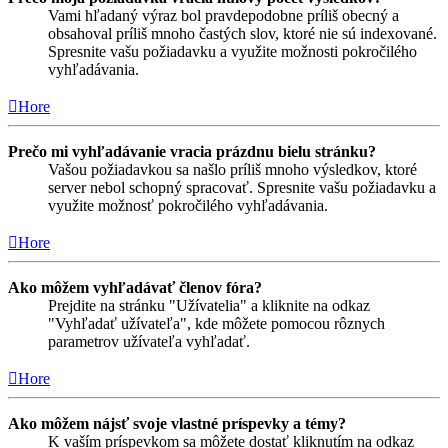
Vami hľadaný výraz bol pravdepodobne príliš obecný a
obsahoval príliš mnoho častých slov, ktoré nie sú indexované.
Spresnite vašu požiadavku a využite možnosti pokročilého
vyhľadávania.
Hore
Prečo mi vyhľadávanie vracia prázdnu bielu stránku?
Vašou požiadavkou sa našlo príliš mnoho výsledkov, ktoré
server nebol schopný spracovať. Spresnite vašu požiadavku a
využite možnosť pokročilého vyhľadávania.
Hore
Ako môžem vyhľadávať členov fóra?
Prejdite na stránku "Užívatelia" a kliknite na odkaz
"Vyhľadať užívateľa", kde môžete pomocou rôznych
parametrov užívateľa vyhľadať.
Hore
Ako môžem nájsť svoje vlastné príspevky a témy?
K vaším príspevkom sa môžete dostať kliknutím na odkaz