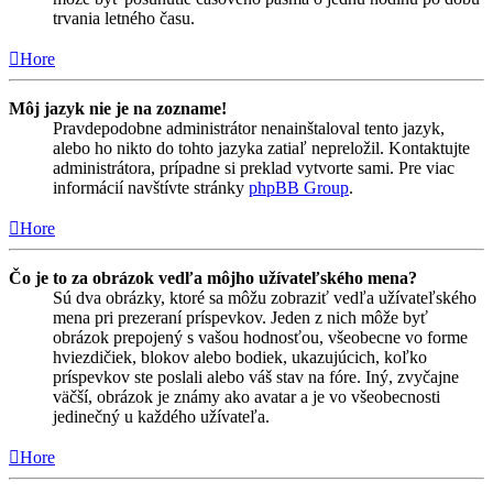
trvania letného času.
Hore
Môj jazyk nie je na zozname!
Pravdepodobne administrátor nenainštaloval tento jazyk,
alebo ho nikto do tohto jazyka zatiaľ nepreložil. Kontaktujte
administrátora, prípadne si preklad vytvorte sami. Pre viac
informácií navštívte stránky
phpBB Group
.
Hore
Čo je to za obrázok vedľa môjho užívateľského mena?
Sú dva obrázky, ktoré sa môžu zobraziť vedľa užívateľského
mena pri prezeraní príspevkov. Jeden z nich môže byť
obrázok prepojený s vašou hodnosťou, všeobecne vo forme
hviezdičiek, blokov alebo bodiek, ukazujúcich, koľko
príspevkov ste poslali alebo váš stav na fóre. Iný, zvyčajne
väčší, obrázok je známy ako avatar a je vo všeobecnosti
jedinečný u každého užívateľa.
Hore