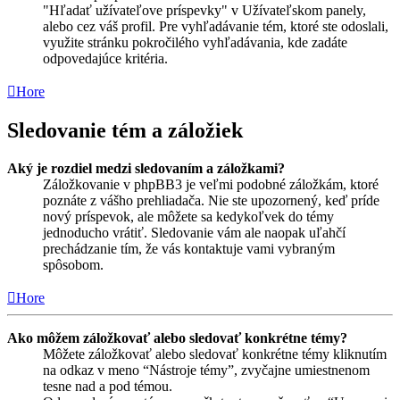
"Hľadať užívateľove príspevky" v Užívateľskom panely,
alebo cez váš profil. Pre vyhľadávanie tém, ktoré ste odoslali,
využite stránku pokročilého vyhľadávania, kde zadáte
odpovedajúce kritéria.
Hore
Sledovanie tém a záložiek
Aký je rozdiel medzi sledovaním a záložkami?
Záložkovanie v phpBB3 je veľmi podobné záložkám, ktoré
poznáte z vášho prehliadača. Nie ste upozornený, keď príde
nový príspevok, ale môžete sa kedykoľvek do témy
jednoducho vrátiť. Sledovanie vám ale naopak uľahčí
prechádzanie tím, že vás kontaktuje vami vybraným
spôsobom.
Hore
Ako môžem záložkovať alebo sledovať konkrétne témy?
Môžete záložkovať alebo sledovať konkrétne témy kliknutím
na odkaz v meno “Nástroje témy”, zvyčajne umiestnenom
tesne nad a pod témou.