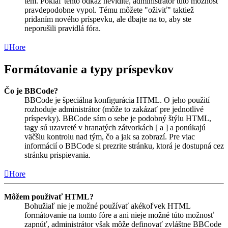
tém. Pokiaľ tento odkaz nevidíte, administrátor túto možnosť
pravdepodobne vypol. Tému môžete "oživiť" taktiež
pridaním nového príspevku, ale dbajte na to, aby ste
neporušili pravidlá fóra.
Hore
Formátovanie a typy príspevkov
Čo je BBCode?
BBCode je špeciálna konfigurácia HTML. O jeho použití
rozhoduje administrátor (môže to zakázať pre jednotlivé
príspevky). BBCode sám o sebe je podobný štýlu HTML,
tagy sú uzavreté v hranatých zátvorkách [ a ] a ponúkajú
väčšiu kontrolu nad tým, čo a jak sa zobrazí. Pre viac
informácií o BBCode si prezrite stránku, ktorá je dostupná cez
stránku prispievania.
Hore
Môžem používať HTML?
Bohužiaľ nie je možné používať akékoľvek HTML
formátovanie na tomto fóre a ani nieje možné túto možnosť
zapnúť, administrátor však môže definovať zvláštne BBCode