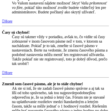
Vo Vašom nastavení nájdete možnosť
Skryť Vašu prítomnosť
vo fóre
, pokiaľ túto možnosť
zvolíte
budete viditeľný len pre
administrátorov. Budete počítaný ako skrytý užívateľ.
Hore
Časy sú chybné!
Časy sú takmer vždy v poriadku, avšak to, čo vidíte sú časy
zobrazené v inom časovom pásme než v tom, v ktorom sa
nachádzate. Pokiaľ je to tak, zmeňte si časové pásmo v
nastaveniach. Berte na vedomie, že zmenu časového pásma a
podobné nastavenia môžu meniť len registrovaní užívatelia.
Takže pokiaľ nie ste registrovaný, toto je dobrý dôvod, prečo
tak urobiť!
Hore
Zmenil som časové pásmo, ale je to stále chybne!
Ak ste si istí, že ste zadali časové pásmo správne a aj tak sa
líši od toho správneho, tak tou najpravdepodobnejšou
odpoveďou je, že sa jedná o letný čas. Fórum nie je stavané
na uplatňovanie rozdielov medzi štandardným a letným
časom, takže sa môže jednať o 1 hodinový rozdiel. Riešením
môže byť posunutie časového pásma o jednu hodinu po dobu