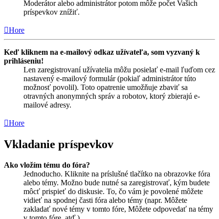
Moderátor alebo administrátor potom môže počet Vašich
príspevkov znížiť.
Hore
Keď kliknem na e-mailový odkaz užívateľa, som vyzvaný k
prihláseniu!
Len zaregistrovaní užívatelia môžu posielať e-mail ľuďom cez
nastavený e-mailový formulár (pokiaľ administrátor túto
možnosť povolil). Toto opatrenie umožňuje zbaviť sa
otravných anonymných správ a robotov, ktorý zbierajú e-
mailové adresy.
Hore
Vkladanie príspevkov
Ako vložím tému do fóra?
Jednoducho. Kliknite na príslušné tlačítko na obrazovke fóra
alebo témy. Možno bude nutné sa zaregistrovať, kým budete
môcť prispieť do diskusie. To, čo vám je povolené môžete
vidieť na spodnej časti fóra alebo témy (napr. Môžete
zakladať nové témy v tomto fóre, Môžete odpovedať na témy
v tomto fóre, atď.).