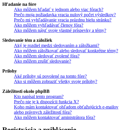
Hľadanie na fóre
Ako môžem hľadať v jednom alebo viac fórach?
Prečo moja požiadavka vracia nulový počet výsledkov?
Prečo mi vyhľadávanie vracia prázdnu bielu stránku?
Ako môžem vyhľadávať členov fóra?
Ako môžem nájsť svoje vlastné príspevky a témy?
Sledovanie tém a záložiek
Aký je rozdiel medzi sledovaním a záložkami?
Ako môžem záložkovať alebo sledovať konkrétne témy?
Ako môžem sledovať zvolené fóra?
Ako môžem zrušiť sledovanie?
Prílohy
Aké prílohy sú povolené na tomto fóre?
Ako si môžem zobraziť všetky svoje prílohy?
Záležitosti okolo phpBB
Kto napísal tento program?
Prečo nie je k dispozícii funkcia X?
Koho mám kontaktovať ohľadom obťažujúcich e-mailov
alebo právnych záležitostí fóra?
Ako môžem kontaktovať aministrátora fóra?
Registrácia a prihlásenie