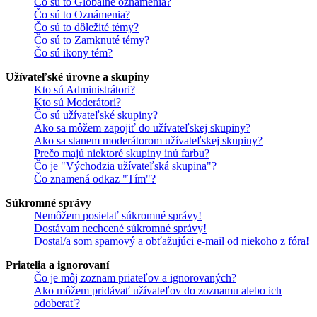
Čo sú to Globálne oznámenia?
Čo sú to Oznámenia?
Čo sú to dôležité témy?
Čo sú to Zamknuté témy?
Čo sú ikony tém?
Užívateľské úrovne a skupiny
Kto sú Administrátori?
Kto sú Moderátori?
Čo sú užívateľské skupiny?
Ako sa môžem zapojiť do užívateľskej skupiny?
Ako sa stanem moderátorom užívateľskej skupiny?
Prečo majú niektoré skupiny inú farbu?
Čo je "Východzia užívateľská skupina"?
Čo znamená odkaz "Tím"?
Súkromné správy
Nemôžem posielať súkromné správy!
Dostávam nechcené súkromné správy!
Dostal/a som spamový a obťažujúci e-mail od niekoho z fóra!
Priatelia a ignorovaní
Čo je môj zoznam priateľov a ignorovaných?
Ako môžem pridávať užívateľov do zoznamu alebo ich
odoberať?