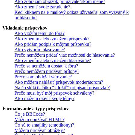
Ako zobrazím obrázok pri užívateľskom mene?
Ako zmeniť svoje zaradenie?
Keď kliknem na e-mailový odkaz užívateľa, som vyzvaný k
prihláseniu!
Vkladanie príspevkov
Ako vložím tému do fóra?
Ako zmením alebo zmažem príspevok?
Ako pridám podpis k môjmu príspevku?
Ako vytvorím hlasovanie?
Prečo nemôžem pridať viac možností do hlasovania?
Ako zmením alebo zmažem hlasovanie?
Prečo sa nemôžem dostať k fóru?
Prečo nemôžem pridávať prílohy?
Prečo som obdržal varovanie?
Ako môžem nahlásiť príspevok moderátorom?
Na čo slúži tlačítko "Uložiť" pri písaní príspevku?
Prečo musí byť môj príspevok schválený?
Ako môžem oživiť svoje témy?
Formátovanie a typy príspevkov
Čo je BBCode?
Môžem používať HTML?
Čo sú to smajlíky (emotikony)?
Môžem pridávať obrázky?