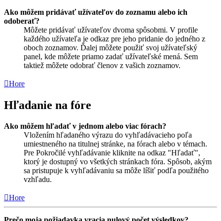
Ako môžem pridávať užívateľov do zoznamu alebo ich
odoberať?
Môžete pridávať užívateľov dvoma spôsobmi. V profile
každého užívateľa je odkaz pre jeho pridanie do jedného z
oboch zoznamov. Ďalej môžete použiť svoj užívateľský
panel, kde môžete priamo zadať užívateľské mená. Sem
taktiež môžete odobrať členov z vašich zoznamov.
Hore
Hľadanie na fóre
Ako môžem hľadať v jednom alebo viac fórach?
Vložením hľadaného výrazu do vyhľadávacieho poľa
umiestneného na titulnej stránke, na fórach alebo v témach.
Pre Pokročilé vyhľadávanie kliknite na odkaz "Hľadať",
ktorý je dostupný vo všetkých stránkach fóra. Spôsob, akým
sa pristupuje k vyhľadávaniu sa môže líšiť podľa použitého
vzhľadu.
Hore
Prečo moja požiadavka vracia nulový počet výsledkov?