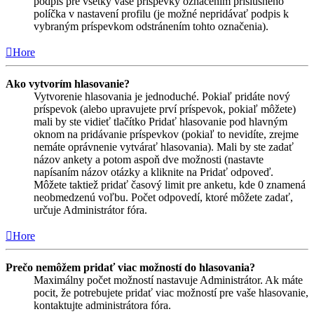
podpis pre všetky vaše príspevky označením príslušného
políčka v nastavení profilu (je možné nepridávať podpis k
vybraným príspevkom odstránením tohto označenia).
Hore
Ako vytvorím hlasovanie?
Vytvorenie hlasovania je jednoduché. Pokiaľ pridáte nový
príspevok (alebo upravujete prví príspevok, pokiaľ môžete)
mali by ste vidieť tlačítko Pridať hlasovanie pod hlavným
oknom na pridávanie príspevkov (pokiaľ to nevidíte, zrejme
nemáte oprávnenie vytvárať hlasovania). Mali by ste zadať
názov ankety a potom aspoň dve možnosti (nastavte
napísaním názov otázky a kliknite na Pridať odpoveď.
Môžete taktiež pridať časový limit pre anketu, kde 0 znamená
neobmedzenú voľbu. Počet odpovedí, ktoré môžete zadať,
určuje Administrátor fóra.
Hore
Prečo nemôžem pridať viac možností do hlasovania?
Maximálny počet možností nastavuje Administrátor. Ak máte
pocit, že potrebujete pridať viac možností pre vaše hlasovanie,
kontaktujte administrátora fóra.