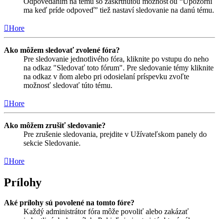
Odpovedaním na tému so zaškrtnutou možnosťou “Upozorni
ma keď príde odpoveď” tiež nastaví sledovanie na danú tému.
Hore
Ako môžem sledovať zvolené fóra?
Pre sledovanie jednotlivého fóra, kliknite po vstupu do neho
na odkaz "Sledovať toto fórum". Pre sledovanie témy kliknite
na odkaz v ňom alebo pri odosielaní príspevku zvoľte
možnosť sledovať túto tému.
Hore
Ako môžem zrušiť sledovanie?
Pre zrušenie sledovania, prejdite v Užívateľskom panely do
sekcie Sledovanie.
Hore
Prílohy
Aké prílohy sú povolené na tomto fóre?
Každý administrátor fóra môže povoliť alebo zakázať