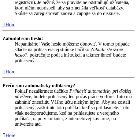
registrácií). Je bežné, že sa pravidelne odstraňujú užívatelia,
ktorí ničím neprispeli, aby sa zmenšila veľkosť databázy.
Skúste sa zaregistrovať znova a zapojte sa do diskusie.
Hore
Zabudol som heslo!
Nepanikárte! Vaše heslo môžeme obnoviť. V tomto prípade
stlačte na prihlasovacej stránke tlačítko
Zabudli ste svoje
heslo?
, pokračujte podľa inštrukcií a takmer ihneď budete
prihlásený.
Hore
Prečo som automaticky odhlásený?
Pokiaľ nezaškrtnete tlačítko
Prihlásiť automaticky pri ďalšej
návšteve
, budete prihlásený len počas práce vo fóre. Toto má
zabrániť zneužitiu Vášho účtu niekým iným. Aby ste zostali
prihlásený, zaškrtnite toto políčko, keď sa prihlasujete. Toto
však nedoporučujeme, keď sa prihlasujete z verejného
počítača, napr. v knižnici, z internetovej kaviarne, na
univerzite atď.
Hore