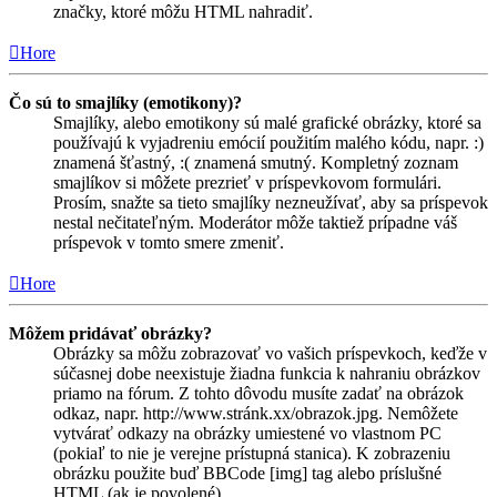
značky, ktoré môžu HTML nahradiť.
Hore
Čo sú to smajlíky (emotikony)?
Smajlíky, alebo emotikony sú malé grafické obrázky, ktoré sa
používajú k vyjadreniu emócií použitím malého kódu, napr. :)
znamená šťastný, :( znamená smutný. Kompletný zoznam
smajlíkov si môžete prezrieť v príspevkovom formulári.
Prosím, snažte sa tieto smajlíky nezneužívať, aby sa príspevok
nestal nečitateľným. Moderátor môže taktiež prípadne váš
príspevok v tomto smere zmeniť.
Hore
Môžem pridávať obrázky?
Obrázky sa môžu zobrazovať vo vašich príspevkoch, keďže v
súčasnej dobe neexistuje žiadna funkcia k nahraniu obrázkov
priamo na fórum. Z tohto dôvodu musíte zadať na obrázok
odkaz, napr. http://www.stránk.xx/obrazok.jpg. Nemôžete
vytvárať odkazy na obrázky umiestené vo vlastnom PC
(pokiaľ to nie je verejne prístupná stanica). K zobrazeniu
obrázku použite buď BBCode [img] tag alebo príslušné
HTML (ak je povolené).