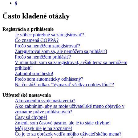
Hľadať
Často kladené otázky
Registrácia a prihlásenie
Je vôbec potrebné sa zaregistrovať?
Čo znamená COPPA?
Prečo sa nemôžem zaregistrovať?
Zaregistroval som sa, ale nemôžem sa prihlásiť!
Prečo sa nemôžem prihlásiť?
V minulosti som sa zaregistroval, avšak teraz sa nemôžem
prihlásiť!
Zabudol som heslo!
Prečo som automaticky odhlásený?
Na čo slúži odkaz "Vymazať všetky cookies fóra"?
Užívateľské nastavenia
Ako zmením svoje nastavenia?
Ako zabránim, aby sa moje užívateľské meno objavilo v
zozname práve prihlásených?
Časy sú chybné!
Zmenil som časové pásmo, ale je to stále chybne!
Môj jazyk nie je na zozname!
Čo je to za obrázok vedľa môjho užívateľského mena?