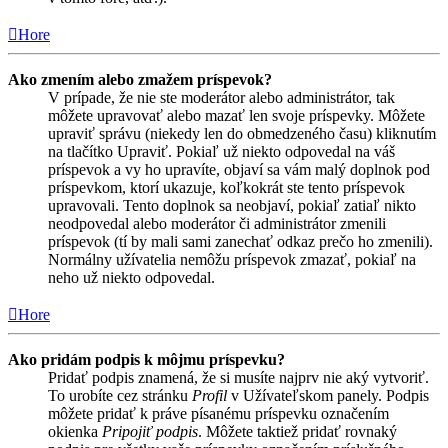
Hore
Ako zmením alebo zmažem príspevok?
V prípade, že nie ste moderátor alebo administrátor, tak
môžete upravovať alebo mazať len svoje príspevky. Môžete
upraviť správu (niekedy len do obmedzeného času) kliknutím
na tlačítko Upraviť. Pokiaľ už niekto odpovedal na váš
príspevok a vy ho upravíte, objaví sa vám malý doplnok pod
príspevkom, ktorí ukazuje, koľkokrát ste tento príspevok
upravovali. Tento doplnok sa neobjaví, pokiaľ zatiaľ nikto
neodpovedal alebo moderátor či administrátor zmenili
príspevok (tí by mali sami zanechať odkaz prečo ho zmenili).
Normálny užívatelia nemôžu príspevok zmazať, pokiaľ na
neho už niekto odpovedal.
Hore
Ako pridám podpis k môjmu príspevku?
Pridať podpis znamená, že si musíte najprv nie aký vytvoriť.
To urobíte cez stránku
Profil
v Užívateľskom panely. Podpis
môžete pridať k práve písanému príspevku označením
okienka
Pripojiť podpis
. Môžete taktiež pridať rovnaký