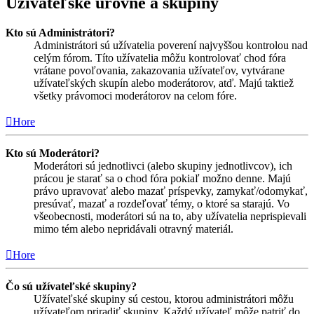
Užívateľské úrovne a skupiny
Kto sú Administrátori?
Administrátori sú užívatelia poverení najvyššou kontrolou nad
celým fórom. Títo užívatelia môžu kontrolovať chod fóra
vrátane povoľovania, zakazovania užívateľov, vytvárane
užívateľských skupín alebo moderátorov, atď. Majú taktiež
všetky právomoci moderátorov na celom fóre.
Hore
Kto sú Moderátori?
Moderátori sú jednotlivci (alebo skupiny jednotlivcov), ich
prácou je starať sa o chod fóra pokiaľ možno denne. Majú
právo upravovať alebo mazať príspevky, zamykať/odomykať,
presúvať, mazať a rozdeľovať témy, o ktoré sa starajú. Vo
všeobecnosti, moderátori sú na to, aby užívatelia neprispievali
mimo tém alebo nepridávali otravný materiál.
Hore
Čo sú užívateľské skupiny?
Užívateľské skupiny sú cestou, ktorou administrátori môžu
užívateľom priradiť skupiny. Každý užívateľ môže patriť do