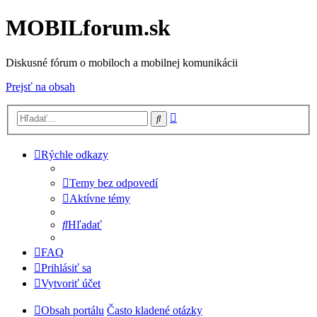
MOBILforum.sk
Diskusné fórum o mobiloch a mobilnej komunikácii
Prejsť na obsah
Rozšírené
Hľadať
vyhľadávanie
Rýchle odkazy
Temy bez odpovedí
Aktívne témy
Hľadať
FAQ
Prihlásiť sa
Vytvoriť účet
Obsah portálu
Často kladené otázky