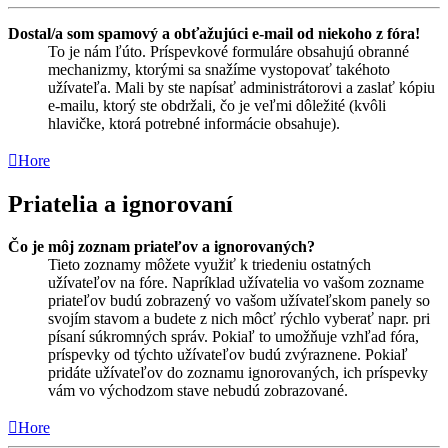
Dostal/a som spamový a obťažujúci e-mail od niekoho z fóra!
To je nám ľúto. Príspevkové formuláre obsahujú obranné
mechanizmy, ktorými sa snažíme vystopovať takéhoto
užívateľa. Mali by ste napísať administrátorovi a zaslať kópiu
e-mailu, ktorý ste obdržali, čo je veľmi dôležité (kvôli
hlavičke, ktorá potrebné informácie obsahuje).
Hore
Priatelia a ignorovaní
Čo je môj zoznam priateľov a ignorovaných?
Tieto zoznamy môžete využiť k triedeniu ostatných
užívateľov na fóre. Napríklad užívatelia vo vašom zozname
priateľov budú zobrazený vo vašom užívateľskom panely so
svojím stavom a budete z nich môcť rýchlo vyberať napr. pri
písaní súkromných správ. Pokiaľ to umožňuje vzhľad fóra,
príspevky od týchto užívateľov budú zvýraznene. Pokiaľ
pridáte užívateľov do zoznamu ignorovaných, ich príspevky
vám vo východzom stave nebudú zobrazované.
Hore