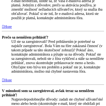
e-mail neobdržali, uistite sa, že Vaša e-mailová adresa je
platná. Jedným z dôvodov, prečo sa aktivácia používa, je
zmenšiť možnosť nežiaducich užívateľov, ktorý sa snažia iba
obťažovať. Pokiaľ si ste istí, že e-mailová adresa, ktorú ste
použili je platná, kontaktujte administrátora fóra.
Hore
Prečo sa nemôžem prihlásiť?
Už ste sa zaregistrovali? Pred prihlásením je potrebné sa
najskôr zaregistrovať. Bola Vám na fóre zakázaná činnosť (v
takom prípade sa táto skutočnosť zobrazí)? Pokiaľ áno,
kontaktujte administrátora a pýtajte sa na dôvody. Pokiaľ ste
sa zaregistrovali, neboli ste z fóra vylúčení a stále sa nemôžete
prihlásiť, znova skontrolujte prihlasovacie meno a heslo.
Obyčajne toto býva ten problém a pokiaľ nie je, kontaktujte
administrátora, možno má chybné nastavenia fóra.
Hore
V minulosti som sa zaregistroval, avšak teraz sa nemôžem
prihlásiť!
Najpravdepodobnejšie dôvody: zadali ste chybné užívateľské
meno alebo heslo (skontrolujte e-mail, ktorý ste obdržali pri