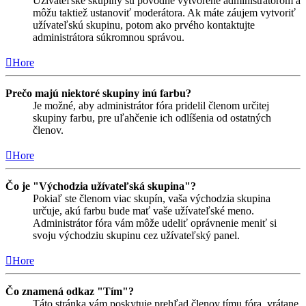
Užívateľské skupiny sú pôvodne vytvorené administrátorom a
môžu taktiež ustanoviť moderátora. Ak máte záujem vytvoriť
užívateľskú skupinu, potom ako prvého kontaktujte
administrátora súkromnou správou.
Hore
Prečo majú niektoré skupiny inú farbu?
Je možné, aby administrátor fóra pridelil členom určitej
skupiny farbu, pre uľahčenie ich odlíšenia od ostatných
členov.
Hore
Čo je "Východzia užívateľská skupina"?
Pokiaľ ste členom viac skupín, vaša východzia skupina
určuje, akú farbu bude mať vaše užívateľské meno.
Administrátor fóra vám môže udeliť oprávnenie meniť si
svoju východziu skupinu cez užívateľský panel.
Hore
Čo znamená odkaz "Tím"?
Táto stránka vám poskytuje prehľad členov tímu fóra, vrátane