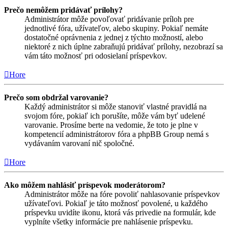
Prečo nemôžem pridávať prílohy?
Administrátor môže povoľovať pridávanie príloh pre
jednotlivé fóra, užívateľov, alebo skupiny. Pokiaľ nemáte
dostatočné oprávnenia z jednej z týchto možností, alebo
niektoré z nich úplne zabraňujú pridávať prílohy, nezobrazí sa
vám táto možnosť pri odosielaní príspevkov.
Hore
Prečo som obdržal varovanie?
Každý administrátor si môže stanoviť vlastné pravidlá na
svojom fóre, pokiaľ ich porušíte, môže vám byť udelené
varovanie. Prosíme berte na vedomie, že toto je plne v
kompetencií administrátorov fóra a phpBB Group nemá s
vydávaním varovaní nič spoločné.
Hore
Ako môžem nahlásiť príspevok moderátorom?
Administrátor môže na fóre povoliť nahlasovanie príspevkov
užívateľovi. Pokiaľ je táto možnosť povolené, u každého
príspevku uvidíte ikonu, ktorá vás privedie na formulár, kde
vyplníte všetky informácie pre nahlásenie príspevku.