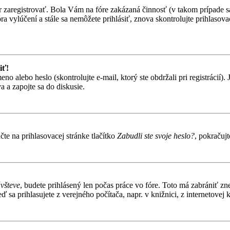
ôr zaregistrovať. Bola Vám na fóre zakázaná činnosť (v takom prípade sa
 fóra vylúčení a stále sa nemôžete prihlásiť, znova skontrolujte prihlaso
iť!
alebo heslo (skontrolujte e-mail, ktorý ste obdržali pri registrácií). Je
 a zapojte sa do diskusie.
te na prihlasovacej stránke tlačítko
Zabudli ste svoje heslo?
, pokračuj
ávšteve
, budete prihlásený len počas práce vo fóre. Toto má zabrániť zn
 sa prihlasujete z verejného počítača, napr. v knižnici, z internetovej k