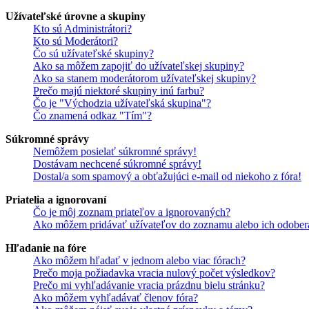
Užívateľské úrovne a skupiny
Kto sú Administrátori?
Kto sú Moderátori?
Čo sú užívateľské skupiny?
Ako sa môžem zapojiť do užívateľskej skupiny?
Ako sa stanem moderátorom užívateľskej skupiny?
Prečo majú niektoré skupiny inú farbu?
Čo je "Východzia užívateľská skupina"?
Čo znamená odkaz "Tím"?
Súkromné správy
Nemôžem posielať súkromné správy!
Dostávam nechcené súkromné správy!
Dostal/a som spamový a obťažujúci e-mail od niekoho z fóra!
Priatelia a ignorovaní
Čo je môj zoznam priateľov a ignorovaných?
Ako môžem pridávať užívateľov do zoznamu alebo ich odober
Hľadanie na fóre
Ako môžem hľadať v jednom alebo viac fórach?
Prečo moja požiadavka vracia nulový počet výsledkov?
Prečo mi vyhľadávanie vracia prázdnu bielu stránku?
Ako môžem vyhľadávať členov fóra?