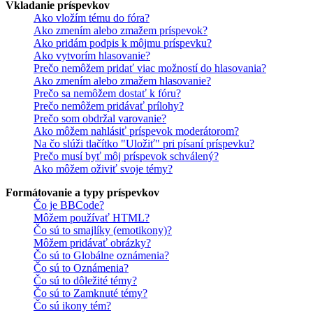
Vkladanie príspevkov
Ako vložím tému do fóra?
Ako zmením alebo zmažem príspevok?
Ako pridám podpis k môjmu príspevku?
Ako vytvorím hlasovanie?
Prečo nemôžem pridať viac možností do hlasovania?
Ako zmením alebo zmažem hlasovanie?
Prečo sa nemôžem dostať k fóru?
Prečo nemôžem pridávať prílohy?
Prečo som obdržal varovanie?
Ako môžem nahlásiť príspevok moderátorom?
Na čo slúži tlačítko "Uložiť" pri písaní príspevku?
Prečo musí byť môj príspevok schválený?
Ako môžem oživiť svoje témy?
Formátovanie a typy príspevkov
Čo je BBCode?
Môžem používať HTML?
Čo sú to smajlíky (emotikony)?
Môžem pridávať obrázky?
Čo sú to Globálne oznámenia?
Čo sú to Oznámenia?
Čo sú to dôležité témy?
Čo sú to Zamknuté témy?
Čo sú ikony tém?