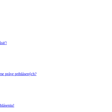
ásiť!
me práve prihlásených?
hláseniu!