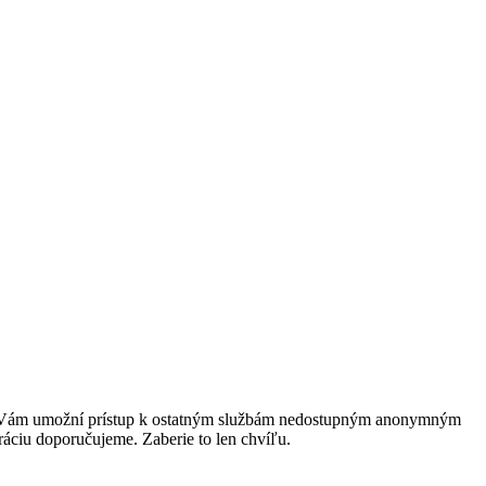
rácia Vám umožní prístup k ostatným službám nedostupným anonymným
ráciu doporučujeme. Zaberie to len chvíľu.