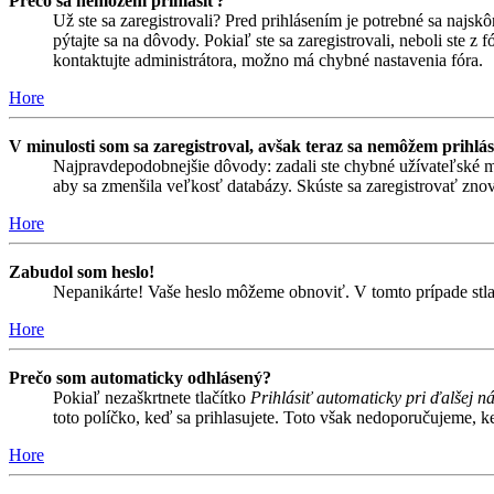
Prečo sa nemôžem prihlásiť?
Už ste sa zaregistrovali? Pred prihlásením je potrebné sa najsk
pýtajte sa na dôvody. Pokiaľ ste sa zaregistrovali, neboli ste z
kontaktujte administrátora, možno má chybné nastavenia fóra.
Hore
V minulosti som sa zaregistroval, avšak teraz sa nemôžem prihlás
Najpravdepodobnejšie dôvody: zadali ste chybné užívateľské meno 
aby sa zmenšila veľkosť databázy. Skúste sa zaregistrovať znova
Hore
Zabudol som heslo!
Nepanikárte! Vaše heslo môžeme obnoviť. V tomto prípade stlač
Hore
Prečo som automaticky odhlásený?
Pokiaľ nezaškrtnete tlačítko
Prihlásiť automaticky pri ďalšej n
toto políčko, keď sa prihlasujete. Toto však nedoporučujeme, keď
Hore