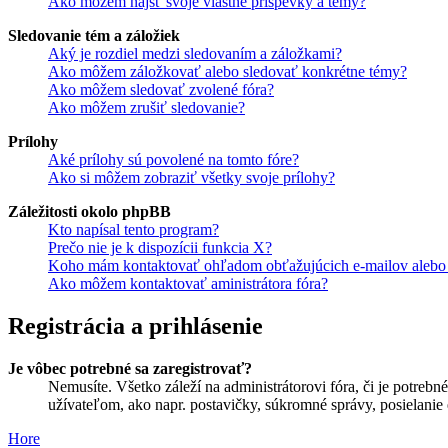
Ako môžem nájsť svoje vlastné príspevky a témy?
Sledovanie tém a záložiek
Aký je rozdiel medzi sledovaním a záložkami?
Ako môžem záložkovať alebo sledovať konkrétne témy?
Ako môžem sledovať zvolené fóra?
Ako môžem zrušiť sledovanie?
Prílohy
Aké prílohy sú povolené na tomto fóre?
Ako si môžem zobraziť všetky svoje prílohy?
Záležitosti okolo phpBB
Kto napísal tento program?
Prečo nie je k dispozícii funkcia X?
Koho mám kontaktovať ohľadom obťažujúcich e-mailov alebo p
Ako môžem kontaktovať aministrátora fóra?
Registrácia a prihlásenie
Je vôbec potrebné sa zaregistrovať?
Nemusíte. Všetko záleží na administrátorovi fóra, či je potr
užívateľom, ako napr. postavičky, súkromné správy, posielanie 
Hore