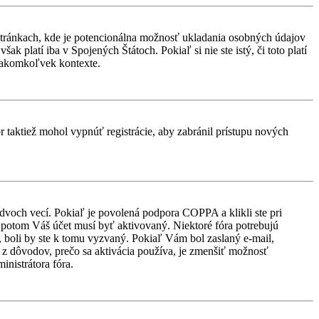
stránkach, kde je potencionálna možnosť ukladania osobných údajov
k platí iba v Spojených Štátoch. Pokiaľ si nie ste istý, či toto platí
 akomkoľvek kontexte.
or taktiež mohol vypnúť registrácie, aby zabránil prístupu nových
 dvoch vecí. Pokiaľ je povolená podpora COPPA a klikli ste pri
d, potom Váš účet musí byť aktivovaný. Niektoré fóra potrebujú
i, boli by ste k tomu vyzvaný. Pokiaľ Vám bol zaslaný e-mail,
ým z dôvodov, prečo sa aktivácia používa, je zmenšiť možnosť
ministrátora fóra.