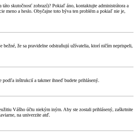
 táto skutočnosť zobrazí)? Pokiaľ áno, kontaktujte administrátora a
vacie meno a heslo. Obyčajne toto býva ten problém a pokiaľ nie je,
 bežné, že sa pravidelne odstraňujú užívatelia, ktorí ničím neprispeli,
te podľa inštrukcií a takmer ihneď budete prihlásený.
eužitiu Vášho účtu niekým iným. Aby ste zostali prihlásený, zaškrtnite
aviarne, na univerzite atď.