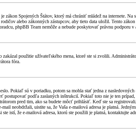
je zákon Spojených Štátov, ktorý má chrániť mládež na internete. Na 
dičov alebo zákonných zástupcov, aby tieto data uložil. Tento zákon vša
 poradcu, phpBB Team nemôže a nebude poskytovať právnu podporu v
 zakázal použitie užívateľského mena, ktoré ste si zvolili. Administrát
átora fóra.
heslo. Pokiaľ sú v poriadku, potom sa mohla stať jedna z nasledovných
ieť postupovať podľa zaslaných inštrukcií. Pokiaľ toto nie je ten prípa
trátorom pred tim, ako sa budete môcť prihlásiť. Keď ste sa registroval
-mail neobdržali, uistite sa, že Vaša e-mailová adresa je platná. Jedn
te istí, že e-mailová adresa, ktorú ste použili je platná, kontaktujte ad