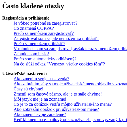
Často kladené otázky
Registrácia a prihlásenie
Je vôbec potrebné sa zaregistrovať?
Čo znamená COPPA?
Prečo sa nemôžem zaregistrovať?
Zaregistroval som sa, ale nemôžem sa prihlásiť!
Prečo sa nemôžem prihlásiť?
V minulosti som sa zaregistroval, avšak teraz sa nemôžem prihl
Zabudol som heslo!
Prečo som automaticky odhlásený?
Na čo slúži odkaz "Vymazať všetky cookies fóra"?
Užívateľské nastavenia
Ako zmením svoje nastavenia?
Ako zabránim, aby sa moje užívateľské meno objavilo v zozna
Časy sú chybné!
Zmenil som časové pásmo, ale je to stále chybne!
Môj jazyk nie je na zozname!
Čo je to za obrázok vedľa môjho užívateľského mena?
Ako zobrazím obrázok pri užívateľskom mene?
Ako zmeniť svoje zaradenie?
Keď kliknem na e-mailový odkaz užívateľa, som vyzvaný k pri