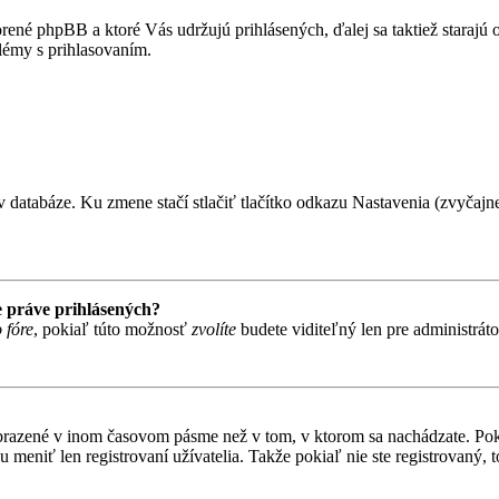
rené phpBB a ktoré Vás udržujú prihlásených, ďalej sa taktiež starajú
lémy s prihlasovaním.
 databáze. Ku zmene stačí stlačiť tlačítko odkazu Nastavenia (zvyčajne 
 práve prihlásených?
 fóre
, pokiaľ túto možnosť
zvolíte
budete viditeľný len pre administráto
obrazené v inom časovom pásme než v tom, v ktorom sa nachádzate. Poki
niť len registrovaní užívatelia. Takže pokiaľ nie ste registrovaný, to