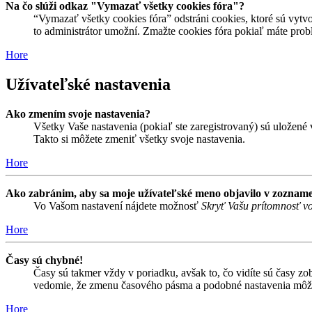
Na čo slúži odkaz "Vymazať všetky cookies fóra"?
“Vymazať všetky cookies fóra” odstráni cookies, ktoré sú vytvo
to administrátor umožní. Zmažte cookies fóra pokiaľ máte prob
Hore
Užívateľské nastavenia
Ako zmením svoje nastavenia?
Všetky Vaše nastavenia (pokiaľ ste zaregistrovaný) sú uložené v
Takto si môžete zmeniť všetky svoje nastavenia.
Hore
Ako zabránim, aby sa moje užívateľské meno objavilo v zozname
Vo Vašom nastavení nájdete možnosť
Skryť Vašu prítomnosť vo
Hore
Časy sú chybné!
Časy sú takmer vždy v poriadku, avšak to, čo vidíte sú časy z
vedomie, že zmenu časového pásma a podobné nastavenia môžu me
Hore