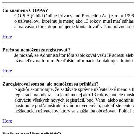
Čo znamená COPPA?
COPPA (Child Online Privacy and Protection Act) z roku 1998 
o užívateľovi, ktorému je menej ako 13 rokov, musí mať súhlas ro
aj na vašom fóre, doporučujeme kontaktovať vášho právneho
Hore
Prečo sa nemôžem zaregistrovať?
Je možné, že Administrátor fóra zablokoval vašu IP adresu alebo
užívateľov na fórum. Pre ďalšie informácie kontaktuje administr
Hore
Zaregistroval som sa, ale nemôžem sa prihlásiť!
Najskôr skontrolujte, že zadávate správne užívateľské meno a 
registrácii na odkaz ... a je mi menej ako 13 rokov, budete mus
aktiváciu všetkých nových registrácií, buď Vami, alebo adminis
postupujte podľa inštrukcií v ňom uvedených, pokiaľ ste tento e
nežiaducich užívateľov, ktorý sa snažia iba obťažovať. Pokiaľ si s
Hore