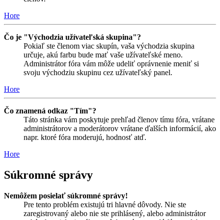
Hore
Čo je "Východzia užívateľská skupina"?
Pokiaľ ste členom viac skupín, vaša východzia skupina
určuje, akú farbu bude mať vaše užívateľské meno.
Administrátor fóra vám môže udeliť oprávnenie meniť si
svoju východziu skupinu cez užívateľský panel.
Hore
Čo znamená odkaz "Tím"?
Táto stránka vám poskytuje prehľad členov tímu fóra, vrátane
administrátorov a moderátorov vrátane ďalších informácií, ako
napr. ktoré fóra moderujú, hodnosť atď.
Hore
Súkromné správy
Nemôžem posielať súkromné správy!
Pre tento problém existujú tri hlavné dôvody. Nie ste
zaregistrovaný alebo nie ste prihlásený, alebo administrátor