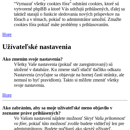
“Vymazať všetky cookies fóra” odstráni cookies, ktoré sú
vytvorené phpBB a ktoré Vás udržujú prihlásených, ďalej sa
taktiež starajú o funkcie sledovania nových príspevkov na
fórach a v témach, pokiaľ to administrátor umožní. Zmažte
cookies fóra pokiaľ máte problémy s prihlasovaním.
Hore
Užívateľské nastavenia
Ako zmením svoje nastavenia?
Všetky Vaše nastavenia (pokiaľ ste zaregistrovaný) sú
uložené v databáze. Ku zmene stačí stlačiť tlačítko odkazu
Nastavenia (zvyčajne sa objavuje na hornej časti stránky, ale
nemusí to byť pravidlom). Takto si môžete zmeniť všetky
svoje nastavenia.
Hore
Ako zabránim, aby sa moje užívateľské meno objavilo v
zozname práve prihlásených?
Vo Vašom nastavení nájdete možnosť
Skryť Vašu prítomnosť
vo fóre
, pokiaľ túto možnosť
zvolíte
budete viditeľný len pre
administrátorov. Budete počítaný ako skrytý užívateľ.