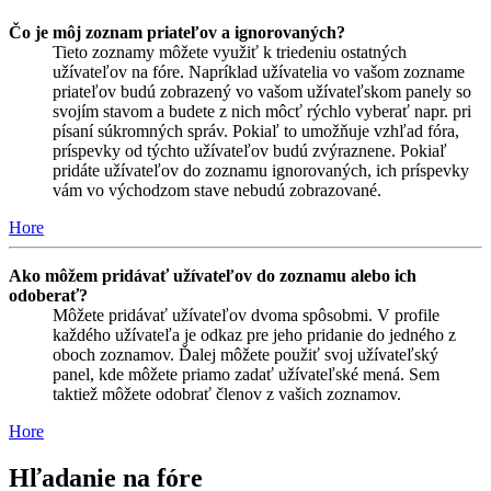
Čo je môj zoznam priateľov a ignorovaných?
Tieto zoznamy môžete využiť k triedeniu ostatných
užívateľov na fóre. Napríklad užívatelia vo vašom zozname
priateľov budú zobrazený vo vašom užívateľskom panely so
svojím stavom a budete z nich môcť rýchlo vyberať napr. pri
písaní súkromných správ. Pokiaľ to umožňuje vzhľad fóra,
príspevky od týchto užívateľov budú zvýraznene. Pokiaľ
pridáte užívateľov do zoznamu ignorovaných, ich príspevky
vám vo východzom stave nebudú zobrazované.
Hore
Ako môžem pridávať užívateľov do zoznamu alebo ich
odoberať?
Môžete pridávať užívateľov dvoma spôsobmi. V profile
každého užívateľa je odkaz pre jeho pridanie do jedného z
oboch zoznamov. Ďalej môžete použiť svoj užívateľský
panel, kde môžete priamo zadať užívateľské mená. Sem
taktiež môžete odobrať členov z vašich zoznamov.
Hore
Hľadanie na fóre