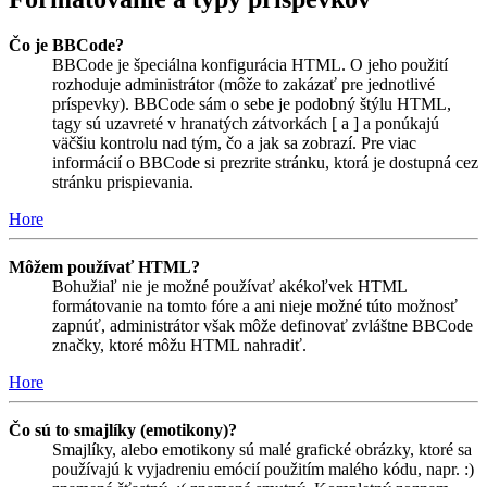
Čo je BBCode?
BBCode je špeciálna konfigurácia HTML. O jeho použití
rozhoduje administrátor (môže to zakázať pre jednotlivé
príspevky). BBCode sám o sebe je podobný štýlu HTML,
tagy sú uzavreté v hranatých zátvorkách [ a ] a ponúkajú
väčšiu kontrolu nad tým, čo a jak sa zobrazí. Pre viac
informácií o BBCode si prezrite stránku, ktorá je dostupná cez
stránku prispievania.
Hore
Môžem používať HTML?
Bohužiaľ nie je možné používať akékoľvek HTML
formátovanie na tomto fóre a ani nieje možné túto možnosť
zapnúť, administrátor však môže definovať zvláštne BBCode
značky, ktoré môžu HTML nahradiť.
Hore
Čo sú to smajlíky (emotikony)?
Smajlíky, alebo emotikony sú malé grafické obrázky, ktoré sa
používajú k vyjadreniu emócií použitím malého kódu, napr. :)