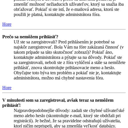
zmenšiť možnosť nežiaducich užívateľov, ktorý sa snažia iba
obťažovať. Pokiaľ si ste istí, že e-mailová adresa, ktorú ste
použili je platná, kontaktujte administrátora fóra.
Hore
Prečo sa nemôžem prihlásiť?
Už ste sa zaregistrovali? Pred prihlásením je potrebné sa
najskôr zaregistrovať. Bola Vám na fóre zakázaná činnosť (v
takom prípade sa táto skutočnosť zobrazí)? Pokiaľ áno,
kontaktujte administrátora a pýtajte sa na dôvody. Pokiaľ ste
sa zaregistrovali, neboli ste z fóra vylúčení a stále sa nemôžete
prihlásiť, znova skontrolujte prihlasovacie meno a heslo.
Obyčajne toto býva ten problém a pokiaľ nie je, kontaktujte
administrátora, možno má chybné nastavenia fóra.
Hore
V minulosti som sa zaregistroval, avšak teraz sa nemôžem
prihlásiť!
Najpravdepodobnejšie dôvody: zadali ste chybné užívateľské
meno alebo heslo (skontrolujte e-mail, ktorý ste obdržali pri
registrácií). Je bežné, že sa pravidelne odstraňujú užívatelia,
ktorí ničím neprispeli, aby sa zmenšila veľkosť databázy.