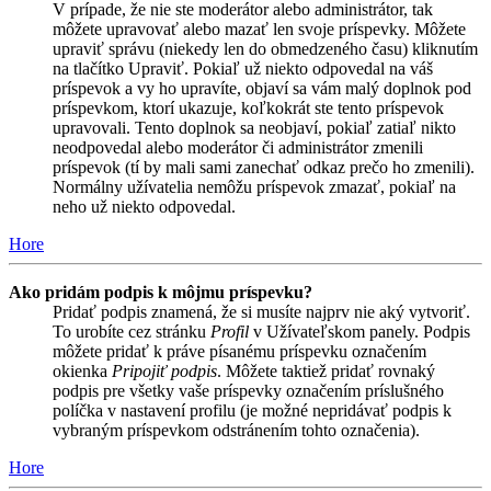
V prípade, že nie ste moderátor alebo administrátor, tak
môžete upravovať alebo mazať len svoje príspevky. Môžete
upraviť správu (niekedy len do obmedzeného času) kliknutím
na tlačítko Upraviť. Pokiaľ už niekto odpovedal na váš
príspevok a vy ho upravíte, objaví sa vám malý doplnok pod
príspevkom, ktorí ukazuje, koľkokrát ste tento príspevok
upravovali. Tento doplnok sa neobjaví, pokiaľ zatiaľ nikto
neodpovedal alebo moderátor či administrátor zmenili
príspevok (tí by mali sami zanechať odkaz prečo ho zmenili).
Normálny užívatelia nemôžu príspevok zmazať, pokiaľ na
neho už niekto odpovedal.
Hore
Ako pridám podpis k môjmu príspevku?
Pridať podpis znamená, že si musíte najprv nie aký vytvoriť.
To urobíte cez stránku
Profil
v Užívateľskom panely. Podpis
môžete pridať k práve písanému príspevku označením
okienka
Pripojiť podpis
. Môžete taktiež pridať rovnaký
podpis pre všetky vaše príspevky označením príslušného
políčka v nastavení profilu (je možné nepridávať podpis k
vybraným príspevkom odstránením tohto označenia).
Hore