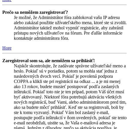
Prečo sa nemôžem zaregistrovať?
Je možné, že Administrátor fóra zablokoval vašu IP adresu
alebo zakázal použitie užívateľského mena, ktoré ste si zvolili.
Administrátor taktiež mohol vypnúť registrácie, aby zabránil
prístupu nových užívateľov na fórum. Pre ďalšie informácie
kontaktuje administrátora fóra.
Hore
Zaregistroval som sa, ale nemôžem sa prihlásiť!
Najskôr skontrolujte, že zadávate správne užívateľské meno a
heslo. Pokiaľ sú v poriadku, potom sa mohla stať jedna z
nasledovných dvoch vecí. Pokiaľ je povolená podpora
COPPA a klikli ste pri registrácii na odkaz ... a je mi menej
ako 13 rokov, budete musieť postupovať podľa zaslaných
inštrukcií. Pokiaľ toto nie je ten prípad, potom Váš účet musí
byť aktivovaný. Niektoré fóra potrebujú aktiváciu všetkých
nových registrácií, buď Vami, alebo administrátorom pred tim,
ako sa budete môcť prihlásiť. Keď ste sa registrovali, boli by
ste k tomu vyzvaný. Pokiaľ Vám bol zaslaný e-mail,
postupujte podľa inštrukcií v ňom uvedených, pokiaľ ste tento
e-mail neobdržali, uistite sa, že Vaša e-mailová adresa je
platná. Jedným z dôvodov, prečo sa aktivácia používa, je