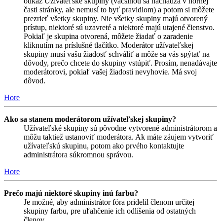
odkaz Užívateľské skupiny (väčšinou sa nachádza v hornej
časti stránky, ale nemusí to byť pravidlom) a potom si môžete
prezrieť všetky skupiny. Nie všetky skupiny majú otvorený
prístup, niektoré sú uzavreté a niektoré majú utajené členstvo.
Pokiaľ je skupina otvorená, môžete žiadať o zaradenie
kliknutím na príslušné tlačítko. Moderátor užívateľskej
skupiny musí vašu žiadosť schváliť a môže sa vás spýtať na
dôvody, prečo chcete do skupiny vstúpiť. Prosím, nenadávajte
moderátorovi, pokiaľ vašej žiadosti nevyhovie. Má svoj
dôvod.
Hore
Ako sa stanem moderátorom užívateľskej skupiny?
Užívateľské skupiny sú pôvodne vytvorené administrátorom a
môžu taktiež ustanoviť moderátora. Ak máte záujem vytvoriť
užívateľskú skupinu, potom ako prvého kontaktujte
administrátora súkromnou správou.
Hore
Prečo majú niektoré skupiny inú farbu?
Je možné, aby administrátor fóra pridelil členom určitej
skupiny farbu, pre uľahčenie ich odlíšenia od ostatných
členov.