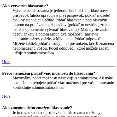
Ako vytvorím hlasovanie?
Vytvorenie hlasovania je jednoduché. Pokiaľ pridáte nový
príspevok (alebo upravujete prví príspevok, pokiaľ môžete)
mali by ste vidieť tlačítko Pridať hlasovanie pod hlavným
oknom na pridávanie príspevkov (pokiaľ to nevidíte, zrejme
nemáte oprávnenie vytvárať hlasovania). Mali by ste zadať
názov ankety a potom aspoň dve možnosti (nastavte
napísaním názov otázky a kliknite na Pridať odpoveď.
Môžete taktiež pridať časový limit pre anketu, kde 0 znamená
neobmedzenú voľbu. Počet odpovedí, ktoré môžete zadať,
určuje Administrátor fóra.
Hore
Prečo nemôžem pridať viac možností do hlasovania?
Maximálny počet možností nastavuje Administrátor. Ak máte
pocit, že potrebujete pridať viac možností pre vaše hlasovanie,
kontaktujte administrátora fóra.
Hore
Ako zmením alebo zmažem hlasovanie?
Je to rovnako ako s príspevkami, hlasovania môžu byť