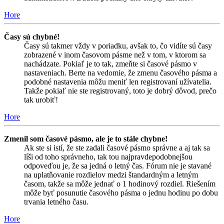
Hore
Časy sú chybné!
Časy sú takmer vždy v poriadku, avšak to, čo vidíte sú časy
zobrazené v inom časovom pásme než v tom, v ktorom sa
nachádzate. Pokiaľ je to tak, zmeňte si časové pásmo v
nastaveniach. Berte na vedomie, že zmenu časového pásma a
podobné nastavenia môžu meniť len registrovaní užívatelia.
Takže pokiaľ nie ste registrovaný, toto je dobrý dôvod, prečo
tak urobiť!
Hore
Zmenil som časové pásmo, ale je to stále chybne!
Ak ste si istí, že ste zadali časové pásmo správne a aj tak sa
líši od toho správneho, tak tou najpravdepodobnejšou
odpoveďou je, že sa jedná o letný čas. Fórum nie je stavané
na uplatňovanie rozdielov medzi štandardným a letným
časom, takže sa môže jednať o 1 hodinový rozdiel. Riešením
môže byť posunutie časového pásma o jednu hodinu po dobu
trvania letného času.
Hore