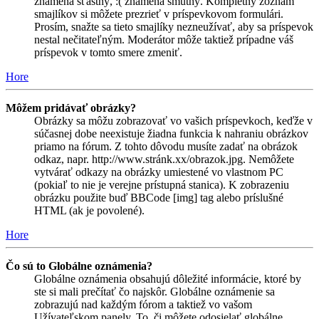
znamená šťastný, :( znamená smutný. Kompletný zoznam
smajlíkov si môžete prezrieť v príspevkovom formulári.
Prosím, snažte sa tieto smajlíky nezneužívať, aby sa príspevok
nestal nečitateľným. Moderátor môže taktiež prípadne váš
príspevok v tomto smere zmeniť.
Hore
Môžem pridávať obrázky?
Obrázky sa môžu zobrazovať vo vašich príspevkoch, keďže v
súčasnej dobe neexistuje žiadna funkcia k nahraniu obrázkov
priamo na fórum. Z tohto dôvodu musíte zadať na obrázok
odkaz, napr. http://www.stránk.xx/obrazok.jpg. Nemôžete
vytvárať odkazy na obrázky umiestené vo vlastnom PC
(pokiaľ to nie je verejne prístupná stanica). K zobrazeniu
obrázku použite buď BBCode [img] tag alebo príslušné
HTML (ak je povolené).
Hore
Čo sú to Globálne oznámenia?
Globálne oznámenia obsahujú dôležité informácie, ktoré by
ste si mali prečítať čo najskôr. Globálne oznámenie sa
zobrazujú nad každým fórom a taktiež vo vašom
Užívateľskom panely. To, či môžete odosielať globálne