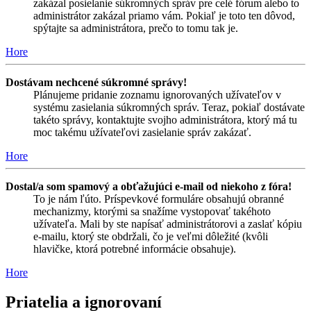
zakázal posielanie súkromných správ pre celé fórum alebo to
administrátor zakázal priamo vám. Pokiaľ je toto ten dôvod,
spýtajte sa administrátora, prečo to tomu tak je.
Hore
Dostávam nechcené súkromné správy!
Plánujeme pridanie zoznamu ignorovaných užívateľov v
systému zasielania súkromných správ. Teraz, pokiaľ dostávate
takéto správy, kontaktujte svojho administrátora, ktorý má tu
moc takému užívateľovi zasielanie správ zakázať.
Hore
Dostal/a som spamový a obťažujúci e-mail od niekoho z fóra!
To je nám ľúto. Príspevkové formuláre obsahujú obranné
mechanizmy, ktorými sa snažíme vystopovať takéhoto
užívateľa. Mali by ste napísať administrátorovi a zaslať kópiu
e-mailu, ktorý ste obdržali, čo je veľmi dôležité (kvôli
hlavičke, ktorá potrebné informácie obsahuje).
Hore
Priatelia a ignorovaní