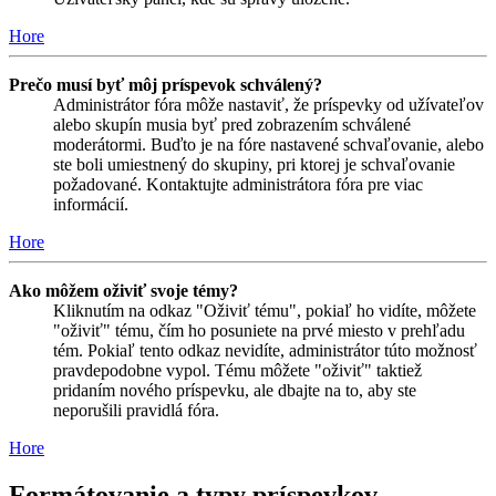
Hore
Prečo musí byť môj príspevok schválený?
Administrátor fóra môže nastaviť, že príspevky od užívateľov
alebo skupín musia byť pred zobrazením schválené
moderátormi. Buďto je na fóre nastavené schvaľovanie, alebo
ste boli umiestnený do skupiny, pri ktorej je schvaľovanie
požadované. Kontaktujte administrátora fóra pre viac
informácií.
Hore
Ako môžem oživiť svoje témy?
Kliknutím na odkaz "Oživiť tému", pokiaľ ho vidíte, môžete
"oživiť" tému, čím ho posuniete na prvé miesto v prehľadu
tém. Pokiaľ tento odkaz nevidíte, administrátor túto možnosť
pravdepodobne vypol. Tému môžete "oživiť" taktiež
pridaním nového príspevku, ale dbajte na to, aby ste
neporušili pravidlá fóra.
Hore
Formátovanie a typy príspevkov