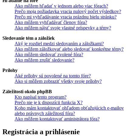
Hľadanie na fóre
Ako môžem hľadať v jednom alebo viac fórach?
Prečo moja požiadavka vracia nulový počet výsledkov?
Prečo mi vyhľadávanie vracia prázdnu bielu stránku?
Ako môžem vyhľadávať členov fóra?
Ako môžem nájsť svoje vlastné príspevky a témy?
Sledovanie tém a záložiek
Aký je rozdiel medzi sledovaním a záložkami?
Ako môžem záložkovať alebo sledovať konkrétne témy?
Ako môžem sledovať zvolené fóra?
Ako môžem zrušiť sledovanie?
Prílohy
Aké prílohy sú povolené na tomto fóre?
Ako si môžem zobraziť všetky svoje prílohy?
Záležitosti okolo phpBB
Kto napísal tento program?
Prečo nie je k dispozícii funkcia X?
Koho mám kontaktovať ohľadom obťažujúcich e-mailov
alebo právnych záležitostí fóra?
Ako môžem kontaktovať aministrátora fóra?
Registrácia a prihlásenie