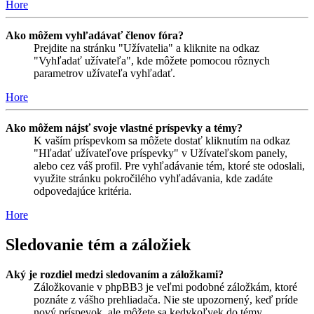
Hore
Ako môžem vyhľadávať členov fóra?
Prejdite na stránku "Užívatelia" a kliknite na odkaz
"Vyhľadať užívateľa", kde môžete pomocou rôznych
parametrov užívateľa vyhľadať.
Hore
Ako môžem nájsť svoje vlastné príspevky a témy?
K vaším príspevkom sa môžete dostať kliknutím na odkaz
"Hľadať užívateľove príspevky" v Užívateľskom panely,
alebo cez váš profil. Pre vyhľadávanie tém, ktoré ste odoslali,
využite stránku pokročilého vyhľadávania, kde zadáte
odpovedajúce kritéria.
Hore
Sledovanie tém a záložiek
Aký je rozdiel medzi sledovaním a záložkami?
Záložkovanie v phpBB3 je veľmi podobné záložkám, ktoré
poznáte z vášho prehliadača. Nie ste upozornený, keď príde
nový príspevok, ale môžete sa kedykoľvek do témy