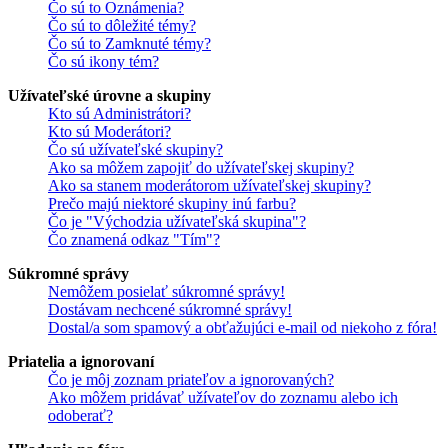
Čo sú to Oznámenia?
Čo sú to dôležité témy?
Čo sú to Zamknuté témy?
Čo sú ikony tém?
Užívateľské úrovne a skupiny
Kto sú Administrátori?
Kto sú Moderátori?
Čo sú užívateľské skupiny?
Ako sa môžem zapojiť do užívateľskej skupiny?
Ako sa stanem moderátorom užívateľskej skupiny?
Prečo majú niektoré skupiny inú farbu?
Čo je "Východzia užívateľská skupina"?
Čo znamená odkaz "Tím"?
Súkromné správy
Nemôžem posielať súkromné správy!
Dostávam nechcené súkromné správy!
Dostal/a som spamový a obťažujúci e-mail od niekoho z fóra!
Priatelia a ignorovaní
Čo je môj zoznam priateľov a ignorovaných?
Ako môžem pridávať užívateľov do zoznamu alebo ich
odoberať?