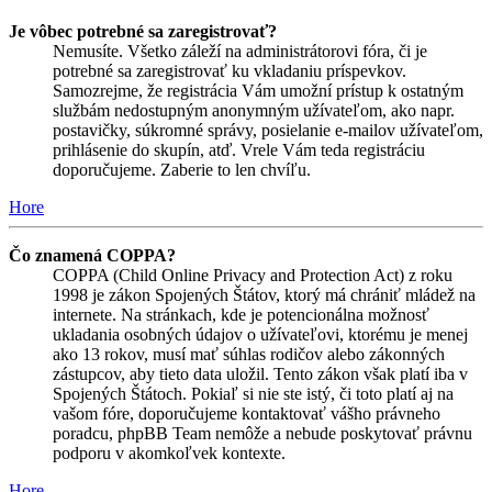
Je vôbec potrebné sa zaregistrovať?
Nemusíte. Všetko záleží na administrátorovi fóra, či je
potrebné sa zaregistrovať ku vkladaniu príspevkov.
Samozrejme, že registrácia Vám umožní prístup k ostatným
službám nedostupným anonymným užívateľom, ako napr.
postavičky, súkromné správy, posielanie e-mailov užívateľom,
prihlásenie do skupín, atď. Vrele Vám teda registráciu
doporučujeme. Zaberie to len chvíľu.
Hore
Čo znamená COPPA?
COPPA (Child Online Privacy and Protection Act) z roku
1998 je zákon Spojených Štátov, ktorý má chrániť mládež na
internete. Na stránkach, kde je potencionálna možnosť
ukladania osobných údajov o užívateľovi, ktorému je menej
ako 13 rokov, musí mať súhlas rodičov alebo zákonných
zástupcov, aby tieto data uložil. Tento zákon však platí iba v
Spojených Štátoch. Pokiaľ si nie ste istý, či toto platí aj na
vašom fóre, doporučujeme kontaktovať vášho právneho
poradcu, phpBB Team nemôže a nebude poskytovať právnu
podporu v akomkoľvek kontexte.
Hore