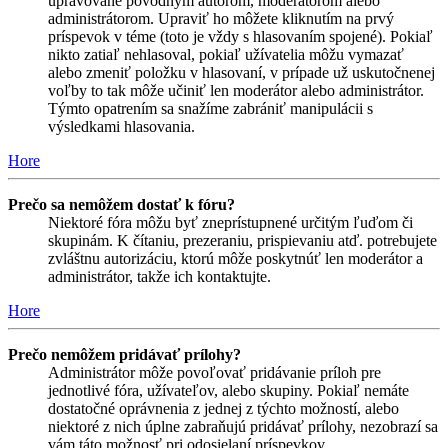
upravované pôvodným autorom, moderátorom alebo
administrátorom. Upraviť ho môžete kliknutím na prvý
príspevok v téme (toto je vždy s hlasovaním spojené). Pokiaľ
nikto zatiaľ nehlasoval, pokiaľ užívatelia môžu vymazať
alebo zmeniť položku v hlasovaní, v prípade už uskutočnenej
voľby to tak môže učiniť len moderátor alebo administrátor.
Týmto opatrením sa snažíme zabrániť manipulácii s
výsledkami hlasovania.
Hore
Prečo sa nemôžem dostať k fóru?
Niektoré fóra môžu byť zneprístupnené určitým ľuďom či
skupinám. K čítaniu, prezeraniu, prispievaniu atď. potrebujete
zvláštnu autorizáciu, ktorú môže poskytnúť len moderátor a
administrátor, takže ich kontaktujte.
Hore
Prečo nemôžem pridávať prílohy?
Administrátor môže povoľovať pridávanie príloh pre
jednotlivé fóra, užívateľov, alebo skupiny. Pokiaľ nemáte
dostatočné oprávnenia z jednej z týchto možností, alebo
niektoré z nich úplne zabraňujú pridávať prílohy, nezobrazí sa
vám táto možnosť pri odosielaní príspevkov.