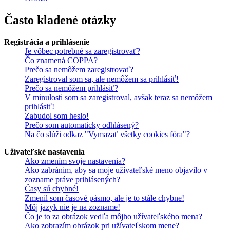
Často kladené otázky
Registrácia a prihlásenie
Je vôbec potrebné sa zaregistrovať?
Čo znamená COPPA?
Prečo sa nemôžem zaregistrovať?
Zaregistroval som sa, ale nemôžem sa prihlásiť!
Prečo sa nemôžem prihlásiť?
V minulosti som sa zaregistroval, avšak teraz sa nemôžem
prihlásiť!
Zabudol som heslo!
Prečo som automaticky odhlásený?
Na čo slúži odkaz "Vymazať všetky cookies fóra"?
Užívateľské nastavenia
Ako zmením svoje nastavenia?
Ako zabránim, aby sa moje užívateľské meno objavilo v
zozname práve prihlásených?
Časy sú chybné!
Zmenil som časové pásmo, ale je to stále chybne!
Môj jazyk nie je na zozname!
Čo je to za obrázok vedľa môjho užívateľského mena?
Ako zobrazím obrázok pri užívateľskom mene?