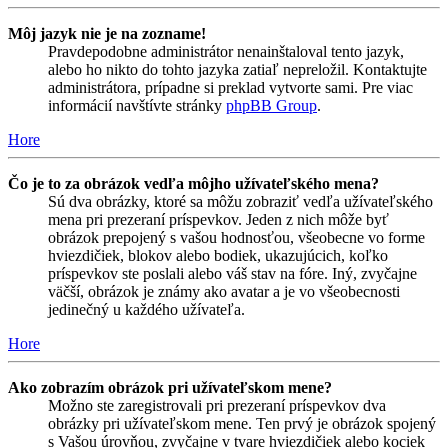
Môj jazyk nie je na zozname!
Pravdepodobne administrátor nenainštaloval tento jazyk,
alebo ho nikto do tohto jazyka zatiaľ nepreložil. Kontaktujte
administrátora, prípadne si preklad vytvorte sami. Pre viac
informácií navštívte stránky
phpBB Group
.
Hore
Čo je to za obrázok vedľa môjho užívateľského mena?
Sú dva obrázky, ktoré sa môžu zobraziť vedľa užívateľského
mena pri prezeraní príspevkov. Jeden z nich môže byť
obrázok prepojený s vašou hodnosťou, všeobecne vo forme
hviezdičiek, blokov alebo bodiek, ukazujúcich, koľko
príspevkov ste poslali alebo váš stav na fóre. Iný, zvyčajne
väčší, obrázok je známy ako avatar a je vo všeobecnosti
jedinečný u každého užívateľa.
Hore
Ako zobrazím obrázok pri užívateľskom mene?
Možno ste zaregistrovali pri prezeraní príspevkov dva
obrázky pri užívateľskom mene. Ten prvý je obrázok spojený
s Vašou úrovňou, zvyčajne v tvare hviezdičiek alebo kociek