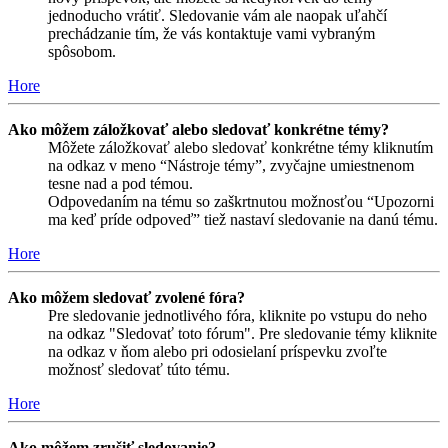
jednoducho vrátiť. Sledovanie vám ale naopak uľahčí
prechádzanie tím, že vás kontaktuje vami vybraným
spôsobom.
Hore
Ako môžem záložkovať alebo sledovať konkrétne témy?
Môžete záložkovať alebo sledovať konkrétne témy kliknutím
na odkaz v meno “Nástroje témy”, zvyčajne umiestnenom
tesne nad a pod témou.
Odpovedaním na tému so zaškrtnutou možnosťou “Upozorni
ma keď príde odpoveď” tiež nastaví sledovanie na danú tému.
Hore
Ako môžem sledovať zvolené fóra?
Pre sledovanie jednotlivého fóra, kliknite po vstupu do neho
na odkaz "Sledovať toto fórum". Pre sledovanie témy kliknite
na odkaz v ňom alebo pri odosielaní príspevku zvoľte
možnosť sledovať túto tému.
Hore
Ako môžem zrušiť sledovanie?