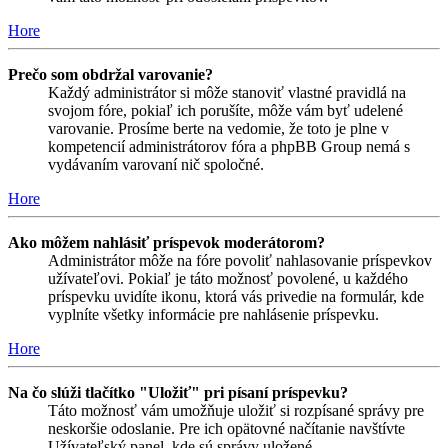
Hore
Prečo som obdržal varovanie?
Každý administrátor si môže stanoviť vlastné pravidlá na
svojom fóre, pokiaľ ich porušíte, môže vám byť udelené
varovanie. Prosíme berte na vedomie, že toto je plne v
kompetencií administrátorov fóra a phpBB Group nemá s
vydávaním varovaní nič spoločné.
Hore
Ako môžem nahlásiť príspevok moderátorom?
Administrátor môže na fóre povoliť nahlasovanie príspevkov
užívateľovi. Pokiaľ je táto možnosť povolené, u každého
príspevku uvidíte ikonu, ktorá vás privedie na formulár, kde
vyplníte všetky informácie pre nahlásenie príspevku.
Hore
Na čo slúži tlačítko "Uložiť" pri písaní príspevku?
Táto možnosť vám umožňuje uložiť si rozpísané správy pre
neskoršie odoslanie. Pre ich opätovné načítanie navštívte
Užívateľský panel, kde sú správy uložené.