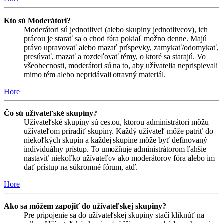
Kto sú Moderátori?
Moderátori sú jednotlivci (alebo skupiny jednotlivcov), ich
prácou je starať sa o chod fóra pokiaľ možno denne. Majú
právo upravovať alebo mazať príspevky, zamykať/odomykať,
presúvať, mazať a rozdeľovať témy, o ktoré sa starajú. Vo
všeobecnosti, moderátori sú na to, aby užívatelia neprispievali
mimo tém alebo nepridávali otravný materiál.
Hore
Čo sú užívateľské skupiny?
Užívateľské skupiny sú cestou, ktorou administrátori môžu
užívateľom priradiť skupiny. Každý užívateľ môže patriť do
niekoľkých skupín a každej skupine môže byť definovaný
individuálny prístup. To umožňuje administrátorom ľahšie
nastaviť niekoľko užívateľov ako moderátorov fóra alebo im
dať prístup na súkromné fórum, atď.
Hore
Ako sa môžem zapojiť do užívateľskej skupiny?
Pre pripojenie sa do užívateľskej skupiny stačí kliknúť na