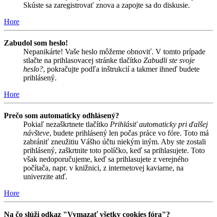
Skúste sa zaregistrovať znova a zapojte sa do diskusie.
Hore
Zabudol som heslo!
Nepanikárte! Vaše heslo môžeme obnoviť. V tomto prípade
stlačte na prihlasovacej stránke tlačítko
Zabudli ste svoje
heslo?
, pokračujte podľa inštrukcií a takmer ihneď budete
prihlásený.
Hore
Prečo som automaticky odhlásený?
Pokiaľ nezaškrtnete tlačítko
Prihlásiť automaticky pri ďalšej
návšteve
, budete prihlásený len počas práce vo fóre. Toto má
zabrániť zneužitiu Vášho účtu niekým iným. Aby ste zostali
prihlásený, zaškrtnite toto políčko, keď sa prihlasujete. Toto
však nedoporučujeme, keď sa prihlasujete z verejného
počítača, napr. v knižnici, z internetovej kaviarne, na
univerzite atď.
Hore
Na čo slúži odkaz "Vymazať všetky cookies fóra"?