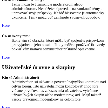
Témy môžu byť zamknuté moderátorom alebo
administrátorom. Nemôžete odpovedať na zamknuté témy ani
upravovať svoje príspevky. Každé hlasovanie je automaticky
ukončené. Témy môžu byť zamknuté z rôznych dôvodov.
Hore
Čo sú ikony tém?
Ikony tém sú obrázky, ktoré môžu byť spojené s príspevkom
pre vyjadrenie jeho obsahu. Ikony môžete používať iba vtedy
pokiaľ vám nastavil administrátor príslušné oprávnenie.
Hore
Užívateľské úrovne a skupiny
Kto sú Administrátori?
Administrátori sú užívatelia poverení najvyššou kontrolou nad
celým fórom. Títo užívatelia môžu kontrolovať chod fóra
vrátane povoľovania, zakazovania užívateľov, vytvárane
užívateľských skupín alebo moderátorov, atď. Majú taktiež
všetky právomoci moderátorov na celom fóre.
Hore