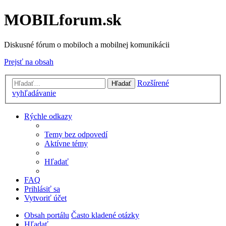
MOBILforum.sk
Diskusné fórum o mobiloch a mobilnej komunikácii
Prejsť na obsah
Rozšírené
Hľadať
vyhľadávanie
Rýchle odkazy
Temy bez odpovedí
Aktívne témy
Hľadať
FAQ
Prihlásiť sa
Vytvoriť účet
Obsah portálu
Často kladené otázky
Hľadať