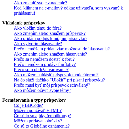
Ako zmeniť svoje zaradenie?
Keď kliknem na e-mailový odkaz užívateľa, som vyzvaný k
prihláseniu!
Vkladanie príspevkov
Ako vložím tému do fóra?
Ako zmením alebo zmažem príspevok?
Ako pridám podpis k môjmu príspevku?
Ako vytvorím hlasovanie?
Prečo nemôžem pridať viac možností do hlasovania?
Ako zmením alebo zmažem hlasovanie?
Prečo sa nemôžem dostať k fóru?
Prečo nemôžem pridávať prílohy?
Prečo som obdržal varovanie?
Ako môžem nahlásiť príspevok moderátorom?
Na čo slúži tlačítko "Uložiť" pri písaní príspevku?
Prečo musí byť môj príspevok schválený?
Ako môžem oživiť svoje témy?
Formátovanie a typy príspevkov
Čo je BBCode?
Môžem používať HTML?
Čo sú to smajlíky (emotikony)?
Môžem pridávať obrázky?
Čo sú to Globálne oznámenia?