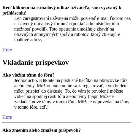
Keď kliknem na e-mailový odkaz užívateľa, som vyzvaný k
prihláseniu!
Len zaregistrovaní užívatelia môžu posielať e-mail ľuďom cez
nastavený e-mailový formulár (pokiaľ administrátor túto
možnosť povolil). Toto opatrenie umožňuje zbaviť sa
otravných anonymných správ a robotov, ktorý zbierajú e-
mailové adresy.
Hore
Vkladanie príspevkov
Ako vložím tému do fóra?
Jednoducho. Kliknite na príslušné tlačítko na obrazovke fóra
alebo témy. Možno bude nutné sa zaregistrovať, kým budete
môcť prispieť do diskusie. To, čo vám je povolené môžete
vidieť na spodnej časti fóra alebo témy (napr. Môžete
zakladať nové témy v tomto fóre, Môžete odpovedať na témy
v tomto fóre, atď.).
Hore
Ako zmením alebo zmažem príspevok?