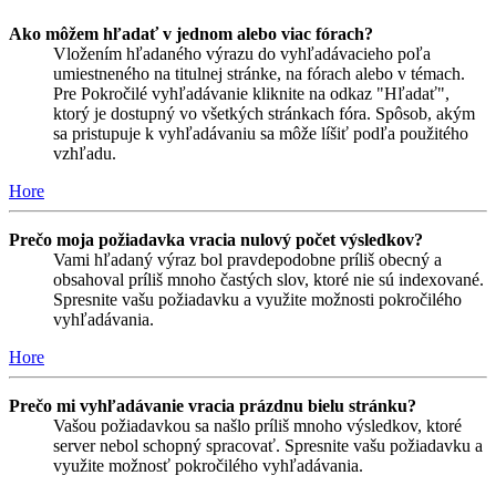
Ako môžem hľadať v jednom alebo viac fórach?
Vložením hľadaného výrazu do vyhľadávacieho poľa
umiestneného na titulnej stránke, na fórach alebo v témach.
Pre Pokročilé vyhľadávanie kliknite na odkaz "Hľadať",
ktorý je dostupný vo všetkých stránkach fóra. Spôsob, akým
sa pristupuje k vyhľadávaniu sa môže líšiť podľa použitého
vzhľadu.
Hore
Prečo moja požiadavka vracia nulový počet výsledkov?
Vami hľadaný výraz bol pravdepodobne príliš obecný a
obsahoval príliš mnoho častých slov, ktoré nie sú indexované.
Spresnite vašu požiadavku a využite možnosti pokročilého
vyhľadávania.
Hore
Prečo mi vyhľadávanie vracia prázdnu bielu stránku?
Vašou požiadavkou sa našlo príliš mnoho výsledkov, ktoré
server nebol schopný spracovať. Spresnite vašu požiadavku a
využite možnosť pokročilého vyhľadávania.