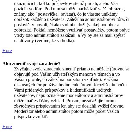
ukazujúcich, koľko príspevkov ste už pridali, alebo Vašu
pozíciu vo fóre. Pod ním sa môže nachádzať väčší obrázok,
známy ako "postavička" (avatar), čo je vlastne unikátny
obrázok každého užívateľa. Záleží na administrátorovi fóra, či
postavičky povolí, či ako s nimi naloží (v akej podobe sa
zobrazia). Pokiaľ nemôžete využívať postavičky, potom práve
vtedy toto administrátori zakázali, a Vy by ste sa mali spýtať
na dôvody (veríme, že sa hodia).
Hore
Ako zmeniť svoje zaradenie?
Zvyčajne svoje zaradenie zmeniť priamo nemôžete (úrovne sa
objavujú pod Vašim užívateľským menom v témach a vo
Vašom profile, čo záleží na použitom vzhľade). Väčšina
diskusných fór používa hodnotenie úrovní k rozlíšeniu počtu
Vami pridaných príspevkov a k identifikácií určitých
užívateľov, napr. označenie moderátorov a administrátorov
môže mať zvláštny vzhľad. Prosím, nezaťažujte fórum
zbytočným prispievaním len aby ste dosiahli vyššej úrovne.
Moderátor alebo administrátor potom môže počet Vašich
príspevkov znížiť.
Hore