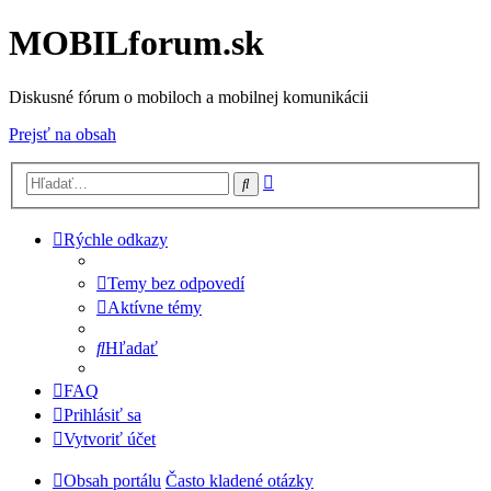
MOBILforum.sk
Diskusné fórum o mobiloch a mobilnej komunikácii
Prejsť na obsah
Rozšírené
Hľadať
vyhľadávanie
Rýchle odkazy
Temy bez odpovedí
Aktívne témy
Hľadať
FAQ
Prihlásiť sa
Vytvoriť účet
Obsah portálu
Často kladené otázky