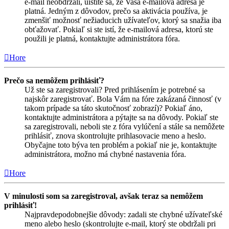
e-mail neobdržali, uistite sa, že Vaša e-mailová adresa je
platná. Jedným z dôvodov, prečo sa aktivácia používa, je
zmenšiť možnosť nežiaducich užívateľov, ktorý sa snažia iba
obťažovať. Pokiaľ si ste istí, že e-mailová adresa, ktorú ste
použili je platná, kontaktujte administrátora fóra.
Hore
Prečo sa nemôžem prihlásiť?
Už ste sa zaregistrovali? Pred prihlásením je potrebné sa
najskôr zaregistrovať. Bola Vám na fóre zakázaná činnosť (v
takom prípade sa táto skutočnosť zobrazí)? Pokiaľ áno,
kontaktujte administrátora a pýtajte sa na dôvody. Pokiaľ ste
sa zaregistrovali, neboli ste z fóra vylúčení a stále sa nemôžete
prihlásiť, znova skontrolujte prihlasovacie meno a heslo.
Obyčajne toto býva ten problém a pokiaľ nie je, kontaktujte
administrátora, možno má chybné nastavenia fóra.
Hore
V minulosti som sa zaregistroval, avšak teraz sa nemôžem
prihlásiť!
Najpravdepodobnejšie dôvody: zadali ste chybné užívateľské
meno alebo heslo (skontrolujte e-mail, ktorý ste obdržali pri