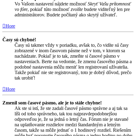
Vo Vašom nastavení nájdete možnosť
Skryť Vašu prítomnosť
vo fóre
, pokiaľ túto možnosť
zvolíte
budete viditeľný len pre
administrátorov. Budete počítaný ako skrytý užívateľ.
Hore
Časy sú chybné!
Časy sú takmer vždy v poriadku, avšak to, čo vidíte sú časy
zobrazené v inom časovom pásme než v tom, v ktorom sa
nachádzate. Pokiaľ je to tak, zmeňte si časové pásmo v
nastaveniach. Berte na vedomie, že zmenu časového pásma a
podobné nastavenia môžu meniť len registrovaní užívatelia.
Takže pokiaľ nie ste registrovaný, toto je dobrý dôvod, prečo
tak urobiť!
Hore
Zmenil som časové pásmo, ale je to stále chybne!
Ak ste si istí, že ste zadali časové pásmo správne a aj tak sa
líši od toho správneho, tak tou najpravdepodobnejšou
odpoveďou je, že sa jedná o letný čas. Fórum nie je stavané
na uplatňovanie rozdielov medzi štandardným a letným
časom, takže sa môže jednať o 1 hodinový rozdiel. Riešením
môže byť posunutie časového pásma o jednu hodinu po dobu