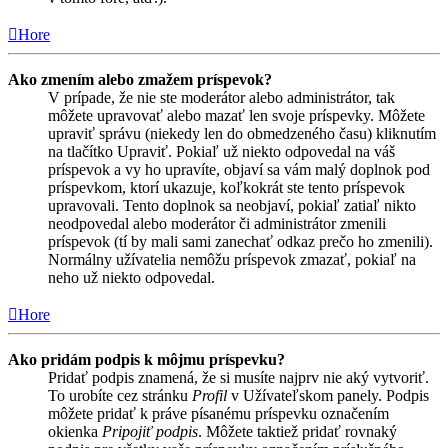
Hore
Ako zmením alebo zmažem príspevok?
V prípade, že nie ste moderátor alebo administrátor, tak
môžete upravovať alebo mazať len svoje príspevky. Môžete
upraviť správu (niekedy len do obmedzeného času) kliknutím
na tlačítko Upraviť. Pokiaľ už niekto odpovedal na váš
príspevok a vy ho upravíte, objaví sa vám malý doplnok pod
príspevkom, ktorí ukazuje, koľkokrát ste tento príspevok
upravovali. Tento doplnok sa neobjaví, pokiaľ zatiaľ nikto
neodpovedal alebo moderátor či administrátor zmenili
príspevok (tí by mali sami zanechať odkaz prečo ho zmenili).
Normálny užívatelia nemôžu príspevok zmazať, pokiaľ na
neho už niekto odpovedal.
Hore
Ako pridám podpis k môjmu príspevku?
Pridať podpis znamená, že si musíte najprv nie aký vytvoriť.
To urobíte cez stránku
Profil
v Užívateľskom panely. Podpis
môžete pridať k práve písanému príspevku označením
okienka
Pripojiť podpis
. Môžete taktiež pridať rovnaký