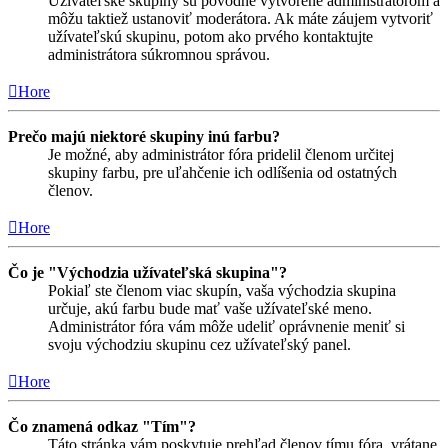
Užívateľské skupiny sú pôvodne vytvorené administrátorom a
môžu taktiež ustanoviť moderátora. Ak máte záujem vytvoriť
užívateľskú skupinu, potom ako prvého kontaktujte
administrátora súkromnou správou.
Hore
Prečo majú niektoré skupiny inú farbu?
Je možné, aby administrátor fóra pridelil členom určitej
skupiny farbu, pre uľahčenie ich odlíšenia od ostatných
členov.
Hore
Čo je "Východzia užívateľská skupina"?
Pokiaľ ste členom viac skupín, vaša východzia skupina
určuje, akú farbu bude mať vaše užívateľské meno.
Administrátor fóra vám môže udeliť oprávnenie meniť si
svoju východziu skupinu cez užívateľský panel.
Hore
Čo znamená odkaz "Tím"?
Táto stránka vám poskytuje prehľad členov tímu fóra, vrátane