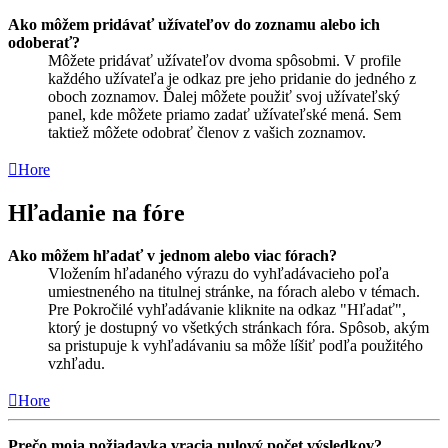
Ako môžem pridávať užívateľov do zoznamu alebo ich
odoberať?
Môžete pridávať užívateľov dvoma spôsobmi. V profile
každého užívateľa je odkaz pre jeho pridanie do jedného z
oboch zoznamov. Ďalej môžete použiť svoj užívateľský
panel, kde môžete priamo zadať užívateľské mená. Sem
taktiež môžete odobrať členov z vašich zoznamov.
Hore
Hľadanie na fóre
Ako môžem hľadať v jednom alebo viac fórach?
Vložením hľadaného výrazu do vyhľadávacieho poľa
umiestneného na titulnej stránke, na fórach alebo v témach.
Pre Pokročilé vyhľadávanie kliknite na odkaz "Hľadať",
ktorý je dostupný vo všetkých stránkach fóra. Spôsob, akým
sa pristupuje k vyhľadávaniu sa môže líšiť podľa použitého
vzhľadu.
Hore
Prečo moja požiadavka vracia nulový počet výsledkov?