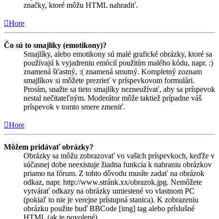
značky, ktoré môžu HTML nahradiť.
Hore
Čo sú to smajlíky (emotikony)?
Smajlíky, alebo emotikony sú malé grafické obrázky, ktoré sa
používajú k vyjadreniu emócií použitím malého kódu, napr. :)
znamená šťastný, :( znamená smutný. Kompletný zoznam
smajlíkov si môžete prezrieť v príspevkovom formulári.
Prosím, snažte sa tieto smajlíky nezneužívať, aby sa príspevok
nestal nečitateľným. Moderátor môže taktiež prípadne váš
príspevok v tomto smere zmeniť.
Hore
Môžem pridávať obrázky?
Obrázky sa môžu zobrazovať vo vašich príspevkoch, keďže v
súčasnej dobe neexistuje žiadna funkcia k nahraniu obrázkov
priamo na fórum. Z tohto dôvodu musíte zadať na obrázok
odkaz, napr. http://www.stránk.xx/obrazok.jpg. Nemôžete
vytvárať odkazy na obrázky umiestené vo vlastnom PC
(pokiaľ to nie je verejne prístupná stanica). K zobrazeniu
obrázku použite buď BBCode [img] tag alebo príslušné
HTML (ak je povolené).