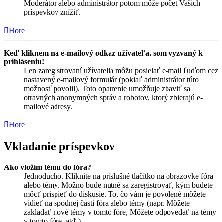
Moderátor alebo administrátor potom môže počet Vašich
príspevkov znížiť.
Hore
Keď kliknem na e-mailový odkaz užívateľa, som vyzvaný k
prihláseniu!
Len zaregistrovaní užívatelia môžu posielať e-mail ľuďom cez
nastavený e-mailový formulár (pokiaľ administrátor túto
možnosť povolil). Toto opatrenie umožňuje zbaviť sa
otravných anonymných správ a robotov, ktorý zbierajú e-
mailové adresy.
Hore
Vkladanie príspevkov
Ako vložím tému do fóra?
Jednoducho. Kliknite na príslušné tlačítko na obrazovke fóra
alebo témy. Možno bude nutné sa zaregistrovať, kým budete
môcť prispieť do diskusie. To, čo vám je povolené môžete
vidieť na spodnej časti fóra alebo témy (napr. Môžete
zakladať nové témy v tomto fóre, Môžete odpovedať na témy
v tomto fóre, atď.).