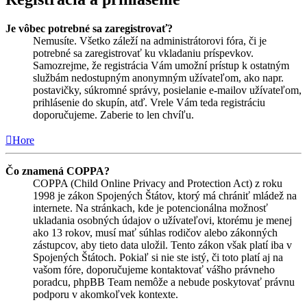
Je vôbec potrebné sa zaregistrovať?
Nemusíte. Všetko záleží na administrátorovi fóra, či je
potrebné sa zaregistrovať ku vkladaniu príspevkov.
Samozrejme, že registrácia Vám umožní prístup k ostatným
službám nedostupným anonymným užívateľom, ako napr.
postavičky, súkromné správy, posielanie e-mailov užívateľom,
prihlásenie do skupín, atď. Vrele Vám teda registráciu
doporučujeme. Zaberie to len chvíľu.
Hore
Čo znamená COPPA?
COPPA (Child Online Privacy and Protection Act) z roku
1998 je zákon Spojených Štátov, ktorý má chrániť mládež na
internete. Na stránkach, kde je potencionálna možnosť
ukladania osobných údajov o užívateľovi, ktorému je menej
ako 13 rokov, musí mať súhlas rodičov alebo zákonných
zástupcov, aby tieto data uložil. Tento zákon však platí iba v
Spojených Štátoch. Pokiaľ si nie ste istý, či toto platí aj na
vašom fóre, doporučujeme kontaktovať vášho právneho
poradcu, phpBB Team nemôže a nebude poskytovať právnu
podporu v akomkoľvek kontexte.