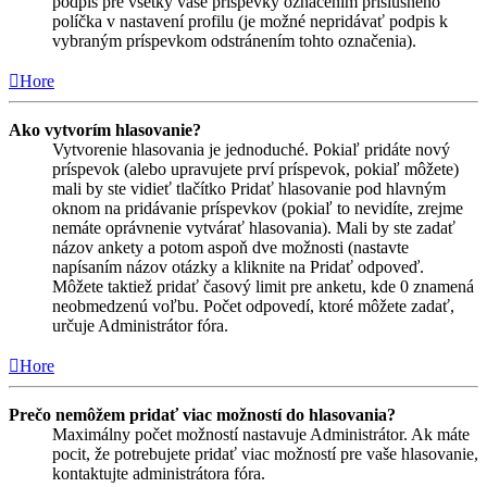
podpis pre všetky vaše príspevky označením príslušného
políčka v nastavení profilu (je možné nepridávať podpis k
vybraným príspevkom odstránením tohto označenia).
Hore
Ako vytvorím hlasovanie?
Vytvorenie hlasovania je jednoduché. Pokiaľ pridáte nový
príspevok (alebo upravujete prví príspevok, pokiaľ môžete)
mali by ste vidieť tlačítko Pridať hlasovanie pod hlavným
oknom na pridávanie príspevkov (pokiaľ to nevidíte, zrejme
nemáte oprávnenie vytvárať hlasovania). Mali by ste zadať
názov ankety a potom aspoň dve možnosti (nastavte
napísaním názov otázky a kliknite na Pridať odpoveď.
Môžete taktiež pridať časový limit pre anketu, kde 0 znamená
neobmedzenú voľbu. Počet odpovedí, ktoré môžete zadať,
určuje Administrátor fóra.
Hore
Prečo nemôžem pridať viac možností do hlasovania?
Maximálny počet možností nastavuje Administrátor. Ak máte
pocit, že potrebujete pridať viac možností pre vaše hlasovanie,
kontaktujte administrátora fóra.