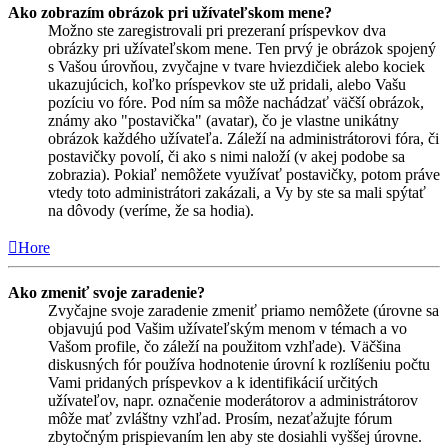
Ako zobrazím obrázok pri užívateľskom mene?
Možno ste zaregistrovali pri prezeraní príspevkov dva
obrázky pri užívateľskom mene. Ten prvý je obrázok spojený
s Vašou úrovňou, zvyčajne v tvare hviezdičiek alebo kociek
ukazujúcich, koľko príspevkov ste už pridali, alebo Vašu
pozíciu vo fóre. Pod ním sa môže nachádzať väčší obrázok,
známy ako "postavička" (avatar), čo je vlastne unikátny
obrázok každého užívateľa. Záleží na administrátorovi fóra, či
postavičky povolí, či ako s nimi naloží (v akej podobe sa
zobrazia). Pokiaľ nemôžete využívať postavičky, potom práve
vtedy toto administrátori zakázali, a Vy by ste sa mali spýtať
na dôvody (veríme, že sa hodia).
Hore
Ako zmeniť svoje zaradenie?
Zvyčajne svoje zaradenie zmeniť priamo nemôžete (úrovne sa
objavujú pod Vašim užívateľským menom v témach a vo
Vašom profile, čo záleží na použitom vzhľade). Väčšina
diskusných fór používa hodnotenie úrovní k rozlíšeniu počtu
Vami pridaných príspevkov a k identifikácií určitých
užívateľov, napr. označenie moderátorov a administrátorov
môže mať zvláštny vzhľad. Prosím, nezaťažujte fórum
zbytočným prispievaním len aby ste dosiahli vyššej úrovne.