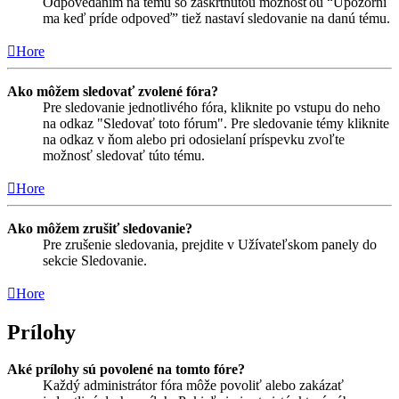
Odpovedaním na tému so zaškrtnutou možnosťou “Upozorni
ma keď príde odpoveď” tiež nastaví sledovanie na danú tému.
Hore
Ako môžem sledovať zvolené fóra?
Pre sledovanie jednotlivého fóra, kliknite po vstupu do neho
na odkaz "Sledovať toto fórum". Pre sledovanie témy kliknite
na odkaz v ňom alebo pri odosielaní príspevku zvoľte
možnosť sledovať túto tému.
Hore
Ako môžem zrušiť sledovanie?
Pre zrušenie sledovania, prejdite v Užívateľskom panely do
sekcie Sledovanie.
Hore
Prílohy
Aké prílohy sú povolené na tomto fóre?
Každý administrátor fóra môže povoliť alebo zakázať