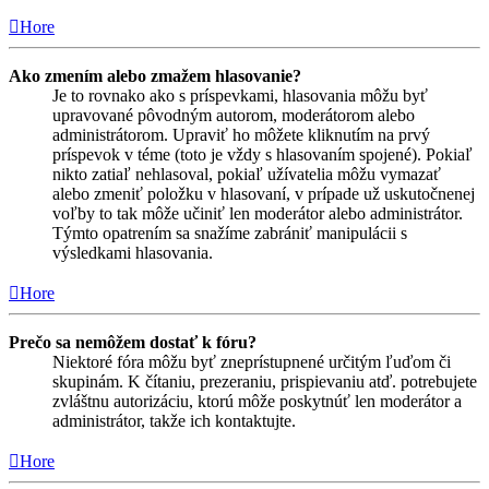
Hore
Ako zmením alebo zmažem hlasovanie?
Je to rovnako ako s príspevkami, hlasovania môžu byť
upravované pôvodným autorom, moderátorom alebo
administrátorom. Upraviť ho môžete kliknutím na prvý
príspevok v téme (toto je vždy s hlasovaním spojené). Pokiaľ
nikto zatiaľ nehlasoval, pokiaľ užívatelia môžu vymazať
alebo zmeniť položku v hlasovaní, v prípade už uskutočnenej
voľby to tak môže učiniť len moderátor alebo administrátor.
Týmto opatrením sa snažíme zabrániť manipulácii s
výsledkami hlasovania.
Hore
Prečo sa nemôžem dostať k fóru?
Niektoré fóra môžu byť zneprístupnené určitým ľuďom či
skupinám. K čítaniu, prezeraniu, prispievaniu atď. potrebujete
zvláštnu autorizáciu, ktorú môže poskytnúť len moderátor a
administrátor, takže ich kontaktujte.
Hore