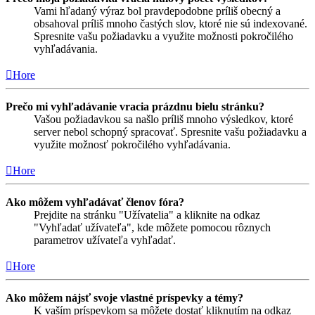
Vami hľadaný výraz bol pravdepodobne príliš obecný a
obsahoval príliš mnoho častých slov, ktoré nie sú indexované.
Spresnite vašu požiadavku a využite možnosti pokročilého
vyhľadávania.
Hore
Prečo mi vyhľadávanie vracia prázdnu bielu stránku?
Vašou požiadavkou sa našlo príliš mnoho výsledkov, ktoré
server nebol schopný spracovať. Spresnite vašu požiadavku a
využite možnosť pokročilého vyhľadávania.
Hore
Ako môžem vyhľadávať členov fóra?
Prejdite na stránku "Užívatelia" a kliknite na odkaz
"Vyhľadať užívateľa", kde môžete pomocou rôznych
parametrov užívateľa vyhľadať.
Hore
Ako môžem nájsť svoje vlastné príspevky a témy?
K vaším príspevkom sa môžete dostať kliknutím na odkaz