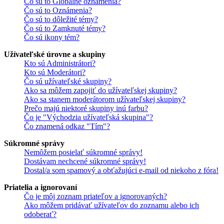
Čo sú to Globálne oznámenia?
Čo sú to Oznámenia?
Čo sú to dôležité témy?
Čo sú to Zamknuté témy?
Čo sú ikony tém?
Užívateľské úrovne a skupiny
Kto sú Administrátori?
Kto sú Moderátori?
Čo sú užívateľské skupiny?
Ako sa môžem zapojiť do užívateľskej skupiny?
Ako sa stanem moderátorom užívateľskej skupiny?
Prečo majú niektoré skupiny inú farbu?
Čo je "Východzia užívateľská skupina"?
Čo znamená odkaz "Tím"?
Súkromné správy
Nemôžem posielať súkromné správy!
Dostávam nechcené súkromné správy!
Dostal/a som spamový a obťažujúci e-mail od niekoho z fóra!
Priatelia a ignorovaní
Čo je môj zoznam priateľov a ignorovaných?
Ako môžem pridávať užívateľov do zoznamu alebo ich
odoberať?