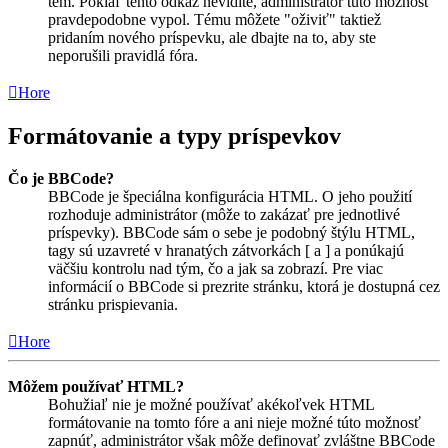
tém. Pokiaľ tento odkaz nevidíte, administrátor túto možnosť
pravdepodobne vypol. Tému môžete "oživiť" taktiež
pridaním nového príspevku, ale dbajte na to, aby ste
neporušili pravidlá fóra.
Hore
Formátovanie a typy príspevkov
Čo je BBCode?
BBCode je špeciálna konfigurácia HTML. O jeho použití
rozhoduje administrátor (môže to zakázať pre jednotlivé
príspevky). BBCode sám o sebe je podobný štýlu HTML,
tagy sú uzavreté v hranatých zátvorkách [ a ] a ponúkajú
väčšiu kontrolu nad tým, čo a jak sa zobrazí. Pre viac
informácií o BBCode si prezrite stránku, ktorá je dostupná cez
stránku prispievania.
Hore
Môžem používať HTML?
Bohužiaľ nie je možné používať akékoľvek HTML
formátovanie na tomto fóre a ani nieje možné túto možnosť
zapnúť, administrátor však môže definovať zvláštne BBCode