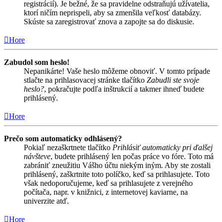
registrácií). Je bežné, že sa pravidelne odstraňujú užívatelia,
ktorí ničím neprispeli, aby sa zmenšila veľkosť databázy.
Skúste sa zaregistrovať znova a zapojte sa do diskusie.
Hore
Zabudol som heslo!
Nepanikárte! Vaše heslo môžeme obnoviť. V tomto prípade
stlačte na prihlasovacej stránke tlačítko
Zabudli ste svoje
heslo?
, pokračujte podľa inštrukcií a takmer ihneď budete
prihlásený.
Hore
Prečo som automaticky odhlásený?
Pokiaľ nezaškrtnete tlačítko
Prihlásiť automaticky pri ďalšej
návšteve
, budete prihlásený len počas práce vo fóre. Toto má
zabrániť zneužitiu Vášho účtu niekým iným. Aby ste zostali
prihlásený, zaškrtnite toto políčko, keď sa prihlasujete. Toto
však nedoporučujeme, keď sa prihlasujete z verejného
počítača, napr. v knižnici, z internetovej kaviarne, na
univerzite atď.
Hore