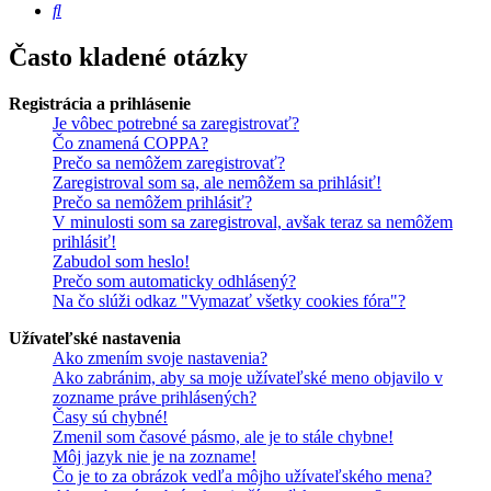
Hľadať
Často kladené otázky
Registrácia a prihlásenie
Je vôbec potrebné sa zaregistrovať?
Čo znamená COPPA?
Prečo sa nemôžem zaregistrovať?
Zaregistroval som sa, ale nemôžem sa prihlásiť!
Prečo sa nemôžem prihlásiť?
V minulosti som sa zaregistroval, avšak teraz sa nemôžem
prihlásiť!
Zabudol som heslo!
Prečo som automaticky odhlásený?
Na čo slúži odkaz "Vymazať všetky cookies fóra"?
Užívateľské nastavenia
Ako zmením svoje nastavenia?
Ako zabránim, aby sa moje užívateľské meno objavilo v
zozname práve prihlásených?
Časy sú chybné!
Zmenil som časové pásmo, ale je to stále chybne!
Môj jazyk nie je na zozname!
Čo je to za obrázok vedľa môjho užívateľského mena?