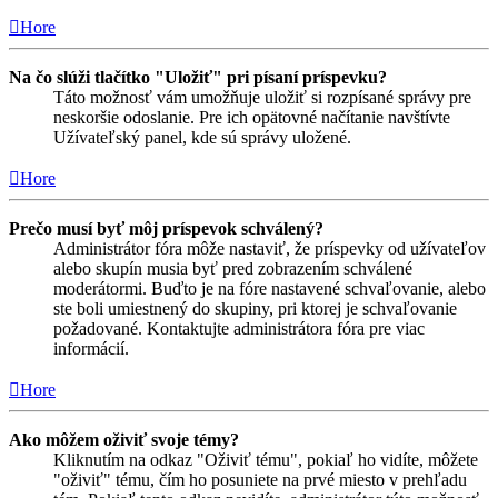
Hore
Na čo slúži tlačítko "Uložiť" pri písaní príspevku?
Táto možnosť vám umožňuje uložiť si rozpísané správy pre
neskoršie odoslanie. Pre ich opätovné načítanie navštívte
Užívateľský panel, kde sú správy uložené.
Hore
Prečo musí byť môj príspevok schválený?
Administrátor fóra môže nastaviť, že príspevky od užívateľov
alebo skupín musia byť pred zobrazením schválené
moderátormi. Buďto je na fóre nastavené schvaľovanie, alebo
ste boli umiestnený do skupiny, pri ktorej je schvaľovanie
požadované. Kontaktujte administrátora fóra pre viac
informácií.
Hore
Ako môžem oživiť svoje témy?
Kliknutím na odkaz "Oživiť tému", pokiaľ ho vidíte, môžete
"oživiť" tému, čím ho posuniete na prvé miesto v prehľadu