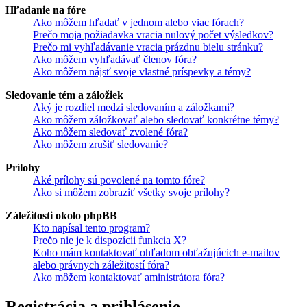
Hľadanie na fóre
Ako môžem hľadať v jednom alebo viac fórach?
Prečo moja požiadavka vracia nulový počet výsledkov?
Prečo mi vyhľadávanie vracia prázdnu bielu stránku?
Ako môžem vyhľadávať členov fóra?
Ako môžem nájsť svoje vlastné príspevky a témy?
Sledovanie tém a záložiek
Aký je rozdiel medzi sledovaním a záložkami?
Ako môžem záložkovať alebo sledovať konkrétne témy?
Ako môžem sledovať zvolené fóra?
Ako môžem zrušiť sledovanie?
Prílohy
Aké prílohy sú povolené na tomto fóre?
Ako si môžem zobraziť všetky svoje prílohy?
Záležitosti okolo phpBB
Kto napísal tento program?
Prečo nie je k dispozícii funkcia X?
Koho mám kontaktovať ohľadom obťažujúcich e-mailov
alebo právnych záležitostí fóra?
Ako môžem kontaktovať aministrátora fóra?
Registrácia a prihlásenie