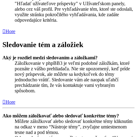
"Hľadať užívateľove príspevky" v Užívateľskom panely,
alebo cez váš profil. Pre vyhľadávanie tém, ktoré ste odoslali,
využite stránku pokročilého vyhľadávania, kde zadáte
odpovedajúce kritéria.
Hore
Sledovanie tém a záložiek
Aký je rozdiel medzi sledovaním a záložkami?
Záložkovanie v phpBB3 je veľmi podobné záložkám, ktoré
poznáte z vášho prehliadača. Nie ste upozornený, keď príde
nový príspevok, ale môžete sa kedykoľvek do témy
jednoducho vrátiť. Sledovanie vám ale naopak uľahčí
prechádzanie tím, že vás kontaktuje vami vybraným
spôsobom.
Hore
Ako môžem záložkovať alebo sledovať konkrétne témy?
Môžete záložkovať alebo sledovať konkrétne témy kliknutím
na odkaz v meno “Nástroje témy”, zvyčajne umiestnenom
tesne nad a pod témou.