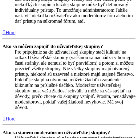
niekoľkých skupín a každej skupine môže byť definovaný
individuálny prístup. To umožňuje administrátorom ľahšie
nastaviť niekoľko užívateľov ako moderátorov fóra alebo im
dať prístup na súkromné fórum, atď.
Hore
Ako sa môžem zapojiť do užívateľskej skupiny?
Pre pripojenie sa do užívateľskej skupiny stačí kliknúť na
odkaz Užívateľské skupiny (väčšinou sa nachádza v hornej
časti stránky, ale nemusí to byť pravidlom) a potom si môžete
prezrieť všetky skupiny. Nie všetky skupiny majú otvorený
prístup, niektoré sú uzavreté a niektoré majú utajené členstvo.
Pokiaľ je skupina otvorená, môžete žiadať o zaradenie
kliknutím na príslušné tlačítko. Moderátor užívateľskej
skupiny musí vašu žiadosť schváliť a môže sa vás spýtať na
dôvody, prečo chcete do skupiny vstúpiť. Prosím, nenadávajte
moderátorovi, pokiaľ vašej žiadosti nevyhovie. Má svoj
dôvod.
Hore
Ako sa stanem moderátorom užívateľskej skupiny?